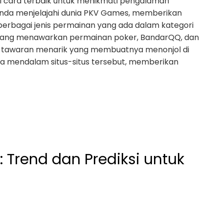
 cara terbaik untuk menikmati pengalaman
Anda menjelajahi dunia PKV Games, memberikan
 berbagai jenis permainan yang ada dalam kategori
us yang menawarkan permainan poker, BandarQQ, dan
an tawaran menarik yang membuatnya menonjol di
a mendalam situs-situs tersebut, memberikan
: Trend dan Prediksi untuk