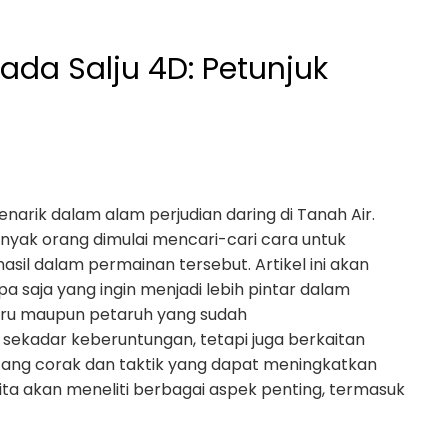
ada Salju 4D: Petunjuk
narik dalam alam perjudian daring di Tanah Air.
nyak orang dimulai mencari-cari cara untuk
l dalam permainan tersebut. Artikel ini akan
 saja yang ingin menjadi lebih pintar dalam
baru maupun petaruh yang sudah
sekadar keberuntungan, tetapi juga berkaitan
ng corak dan taktik yang dapat meningkatkan
ita akan meneliti berbagai aspek penting, termasuk