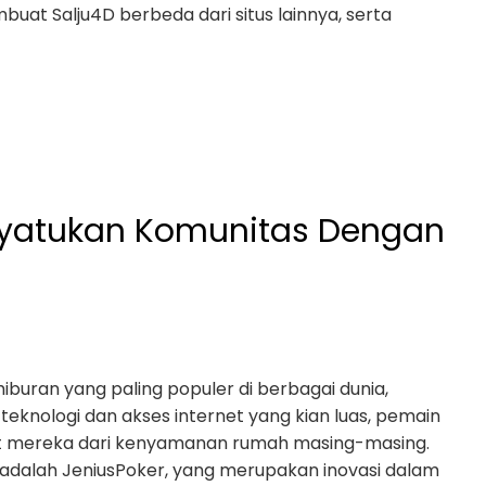
uat Salju4D berbeda dari situs lainnya, serta
nyatukan Komunitas Dengan
hiburan yang paling populer di berbagai dunia,
teknologi dan akses internet yang kian luas, pemain
rit mereka dari kenyamanan rumah masing-masing.
 adalah JeniusPoker, yang merupakan inovasi dalam