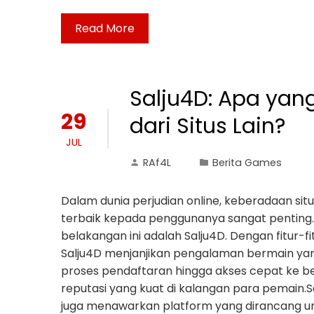
Read More
Salju4D: Apa ya
29
dari Situs Lain?
JUL
RAf4L
Berita Games
Dalam dunia perjudian online, keberadaan s
terbaik kepada penggunanya sangat penting. 
belakangan ini adalah Salju4D. Dengan fitur-f
Salju4D menjanjikan pengalaman bermain yan
proses pendaftaran hingga akses cepat ke be
reputasi yang kuat di kalangan para pemain.Sal
juga menawarkan platform yang dirancang 