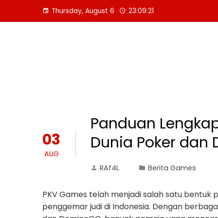
Skip
Thursday, August 6
23:09:22
to
content
Panduan Lengkap
03
Dunia Poker dan
AUG
RAf4L
Berita Games
PKV Games telah menjadi salah satu bentuk p
penggemar judi di Indonesia. Dengan berbagai