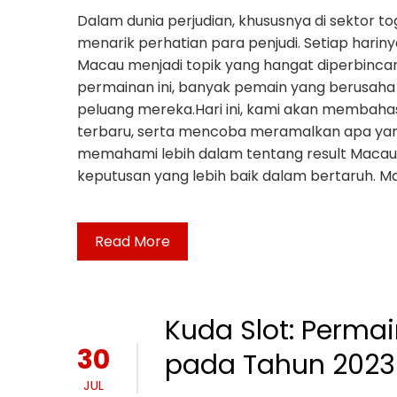
Dalam dunia perjudian, khususnya di sektor to
menarik perhatian para penjudi. Setiap hari
Macau menjadi topik yang hangat diperbincan
permainan ini, banyak pemain yang berusaha
peluang mereka.Hari ini, kami akan membahas 
terbaru, serta mencoba meramalkan apa yang
memahami lebih dalam tentang result Maca
keputusan yang lebih baik dalam bertaruh. Ma
Read More
Kuda Slot: Perma
30
pada Tahun 2023
JUL