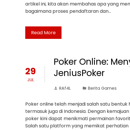
artikel ini, kita akan membahas apa yang memb
bagaimana proses pendaftaran dan…
Read More
Poker Online: Me
29
JeniusPoker
JUL
RAf4L
Berita Games
Poker online telah menjadi salah satu bentuk 
termasuk juga di Indonesia. Dengan kemajuan 
poker kini dapat menikmati permainan favo
Salah satu platform yang memikat perhatian