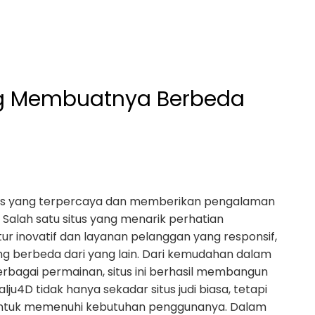
ng Membuatnya Berbeda
itus yang terpercaya dan memberikan pengalaman
Salah satu situs yang menarik perhatian
itur inovatif dan layanan pelanggan yang responsif,
g berbeda dari yang lain. Dari kemudahan dalam
rbagai permainan, situs ini berhasil membangun
ju4D tidak hanya sekadar situs judi biasa, tetapi
untuk memenuhi kebutuhan penggunanya. Dalam