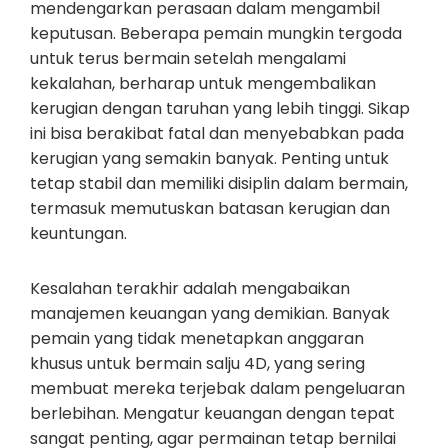
mendengarkan perasaan dalam mengambil
keputusan. Beberapa pemain mungkin tergoda
untuk terus bermain setelah mengalami
kekalahan, berharap untuk mengembalikan
kerugian dengan taruhan yang lebih tinggi. Sikap
ini bisa berakibat fatal dan menyebabkan pada
kerugian yang semakin banyak. Penting untuk
tetap stabil dan memiliki disiplin dalam bermain,
termasuk memutuskan batasan kerugian dan
keuntungan.
Kesalahan terakhir adalah mengabaikan
manajemen keuangan yang demikian. Banyak
pemain yang tidak menetapkan anggaran
khusus untuk bermain salju 4D, yang sering
membuat mereka terjebak dalam pengeluaran
berlebihan. Mengatur keuangan dengan tepat
sangat penting, agar permainan tetap bernilai