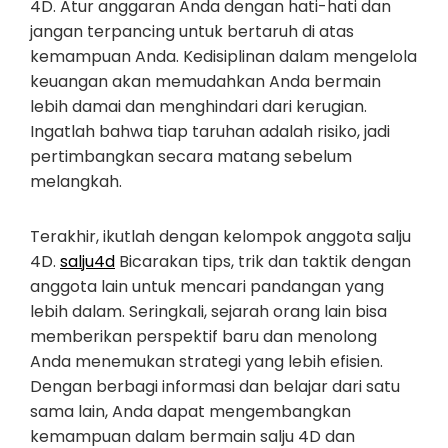
4D. Atur anggaran Anda dengan hati-hati dan
jangan terpancing untuk bertaruh di atas
kemampuan Anda. Kedisiplinan dalam mengelola
keuangan akan memudahkan Anda bermain
lebih damai dan menghindari dari kerugian.
Ingatlah bahwa tiap taruhan adalah risiko, jadi
pertimbangkan secara matang sebelum
melangkah.
Terakhir, ikutlah dengan kelompok anggota salju
4D.
salju4d
Bicarakan tips, trik dan taktik dengan
anggota lain untuk mencari pandangan yang
lebih dalam. Seringkali, sejarah orang lain bisa
memberikan perspektif baru dan menolong
Anda menemukan strategi yang lebih efisien.
Dengan berbagi informasi dan belajar dari satu
sama lain, Anda dapat mengembangkan
kemampuan dalam bermain salju 4D dan