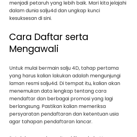
menjadi petaruh yang lebih baik. Mari kita jelajahi
dalam dunia salju4d dan ungkap kunci
kesuksesan di sini.
Cara Daftar serta
Mengawali
Untuk mulai bermain salju 4D, tahap pertama
yang harus kalian lakukan adalah mengunjungi
laman resmi salju4d. Di tempat itu, kalian akan
menemukan data lengkap tentang cara
mendaftar dan berbagai promosi yang lagi
berlangsung. Pastikan kalian memeriksa
persyaratan pendaftaran dan ketentuan usia
agar tahapan pendaftaran lancar.