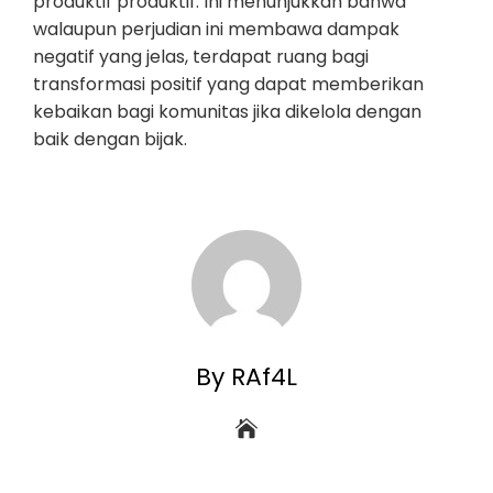
produktif produktif. Ini menunjukkan bahwa
walaupun perjudian ini membawa dampak
negatif yang jelas, terdapat ruang bagi
transformasi positif yang dapat memberikan
kebaikan bagi komunitas jika dikelola dengan
baik dengan bijak.
By RAf4L