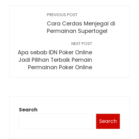
PREVIOUS POST
Cara Cerdas Menjegal di
Permainan Supertogel
NEXT POST
Apa sebab IDN Poker Online
Jadi Pilihan Terbaik Pemain
Permainan Poker Online
Search
Search