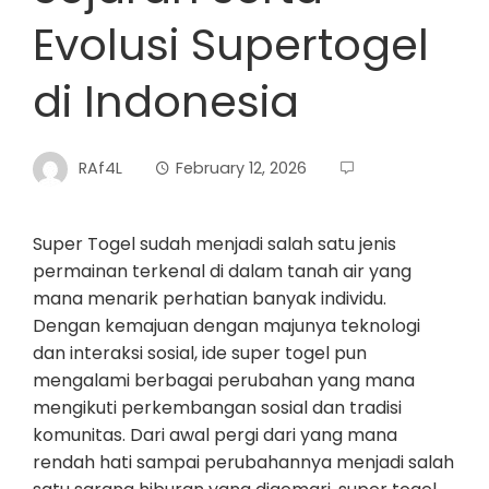
Evolusi Supertogel
di Indonesia
RAf4L
February 12, 2026
Super Togel sudah menjadi salah satu jenis
permainan terkenal di dalam tanah air yang
mana menarik perhatian banyak individu.
Dengan kemajuan dengan majunya teknologi
dan interaksi sosial, ide super togel pun
mengalami berbagai perubahan yang mana
mengikuti perkembangan sosial dan tradisi
komunitas. Dari awal pergi dari yang mana
rendah hati sampai perubahannya menjadi salah