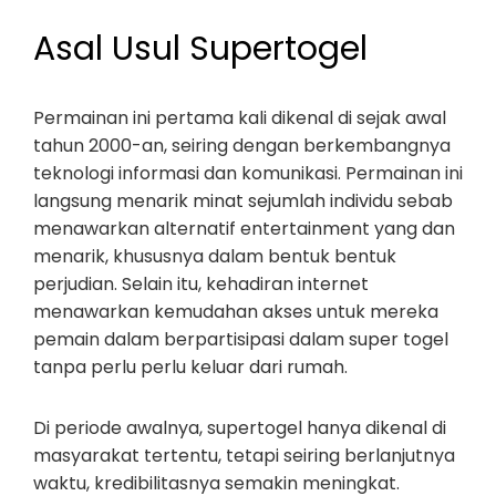
Asal Usul Supertogel
Permainan ini pertama kali dikenal di sejak awal
tahun 2000-an, seiring dengan berkembangnya
teknologi informasi dan komunikasi. Permainan ini
langsung menarik minat sejumlah individu sebab
menawarkan alternatif entertainment yang dan
menarik, khususnya dalam bentuk bentuk
perjudian. Selain itu, kehadiran internet
menawarkan kemudahan akses untuk mereka
pemain dalam berpartisipasi dalam super togel
tanpa perlu perlu keluar dari rumah.
Di periode awalnya, supertogel hanya dikenal di
masyarakat tertentu, tetapi seiring berlanjutnya
waktu, kredibilitasnya semakin meningkat.