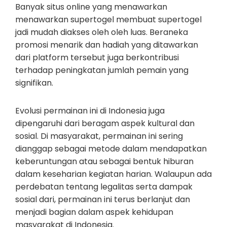
Banyak situs online yang menawarkan
menawarkan supertogel membuat supertogel
jadi mudah diakses oleh oleh luas. Beraneka
promosi menarik dan hadiah yang ditawarkan
dari platform tersebut juga berkontribusi
terhadap peningkatan jumlah pemain yang
signifikan.
Evolusi permainan ini di Indonesia juga
dipengaruhi dari beragam aspek kultural dan
sosial. Di masyarakat, permainan ini sering
dianggap sebagai metode dalam mendapatkan
keberuntungan atau sebagai bentuk hiburan
dalam keseharian kegiatan harian. Walaupun ada
perdebatan tentang legalitas serta dampak
sosial dari, permainan ini terus berlanjut dan
menjadi bagian dalam aspek kehidupan
masyarakat di Indonesia.