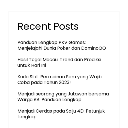
Recent Posts
Panduan Lengkap PKV Games:
Menjelajahi Dunia Poker dan DominoQQ
Hasil Togel Macau: Trend dan Prediksi
untuk Hari Ini
Kuda Slot: Permainan Seru yang Wajib
Coba pada Tahun 2023!
Menjadi seorang yang Jutawan bersama
Warga 88: Panduan Lengkap
Menjadi Cerdas pada Salju 4D: Petunjuk
Lengkap