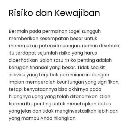
Risiko dan Kewajiban
Bermain pada permainan togel sungguh
memberikan kesempatan besar untuk
menemukan potensi keuangan, namun di sebalik
itu terdapat sejumlah risiko yang harus
diperhatikan. Salah satu risiko penting adalah
kerugian finansial yang besar. Tidak sedikit
individu yang terjebak permainan ini dengan
impian memperoleh keuntungan yang signifikan,
tetapi kenyataannya bisa akhirnya pada
hilangnya uang yang telah ditanamkan. Oleh
karena itu, penting untuk menetapkan batas
yang jelas dan tidak menginvestasikan lebih dari
yang mampu Anda hilangkan.