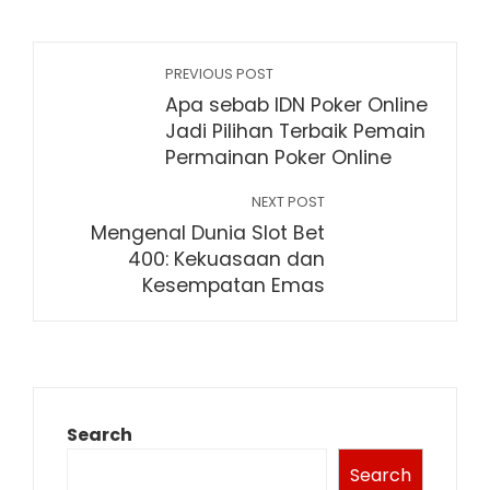
PREVIOUS POST
Apa sebab IDN Poker Online
Jadi Pilihan Terbaik Pemain
Permainan Poker Online
NEXT POST
Mengenal Dunia Slot Bet
400: Kekuasaan dan
Kesempatan Emas
Search
Search