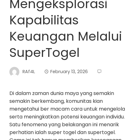
Mengeksplorasi
Kapabilitas
Keuangan Melalui
SuperTogel
RAf4L
February 13, 2026
Di dalam zaman dunia maya yang semakin
semakin berkembang, komunitas kian
mengetahui ber macam cara untuk mengelola
serta meningkatkan potensi keuangan individu.
Satu fenomena yang belakangan ini menarik
perhatian ialah super togel dan supertogel.