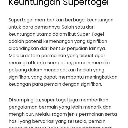
Keuntungan Supertogel
Supertogel memberikan berbagai keuntungan
untuk para pemainnya. Salah satu dari
keuntungan utama dalam ikut Super Togel
adalah potensi kemenangan yang signifikan
dibandingkan dari bentuk perjudian lainnya.
Melalui sistem permainan yang dibuat agar
meningkatkan kesempatan, pemain memiliki
peluang dalam mendapatkan hadiah yang
signifikan, yang dapat membantu meningkatkan
keuangan para pemain dengan signifikan.
Di samping itu, super togel juga memberikan
pengalaman bermain yang lebih menarik dan
menghibur. Melalui ragam jenis permainan serta
hasil yang bervariasi yang tersedia, pemain