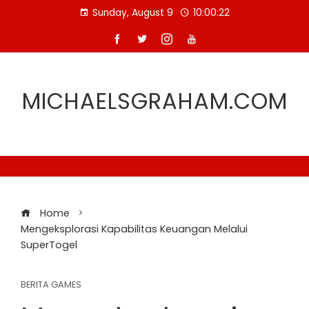
Skip
Sunday, August 9
10:00:22
to
content
MICHAELSGRAHAM.COM
Home
Mengeksplorasi Kapabilitas Keuangan Melalui
SuperTogel
BERITA GAMES