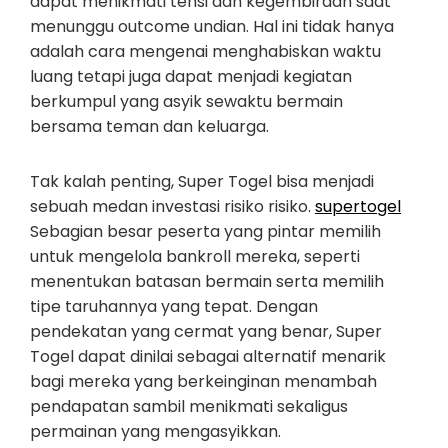
dapat menikmati tensi dan kegembiraan saat
menunggu outcome undian. Hal ini tidak hanya
adalah cara mengenai menghabiskan waktu
luang tetapi juga dapat menjadi kegiatan
berkumpul yang asyik sewaktu bermain
bersama teman dan keluarga.
Tak kalah penting, Super Togel bisa menjadi
sebuah medan investasi risiko risiko.
supertogel
Sebagian besar peserta yang pintar memilih
untuk mengelola bankroll mereka, seperti
menentukan batasan bermain serta memilih
tipe taruhannya yang tepat. Dengan
pendekatan yang cermat yang benar, Super
Togel dapat dinilai sebagai alternatif menarik
bagi mereka yang berkeinginan menambah
pendapatan sambil menikmati sekaligus
permainan yang mengasyikkan.