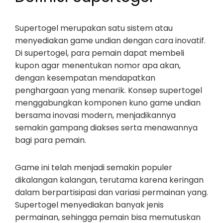
Supertogel merupakan satu sistem atau
menyediakan game undian dengan cara inovatif.
Di supertogel, para pemain dapat membeli
kupon agar menentukan nomor apa akan,
dengan kesempatan mendapatkan
penghargaan yang menarik. Konsep supertogel
menggabungkan komponen kuno game undian
bersama inovasi modern, menjadikannya
semakin gampang diakses serta menawannya
bagi para pemain.
Game ini telah menjadi semakin populer
dikalangan kalangan, terutama karena keringan
dalam berpartisipasi dan variasi permainan yang.
Supertogel menyediakan banyak jenis
permainan, sehingga pemain bisa memutuskan