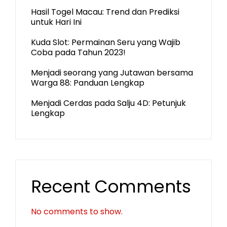
Hasil Togel Macau: Trend dan Prediksi
untuk Hari Ini
Kuda Slot: Permainan Seru yang Wajib
Coba pada Tahun 2023!
Menjadi seorang yang Jutawan bersama
Warga 88: Panduan Lengkap
Menjadi Cerdas pada Salju 4D: Petunjuk
Lengkap
Recent Comments
No comments to show.