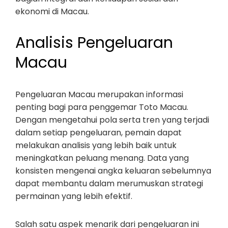
ekonomi di Macau.
Analisis Pengeluaran
Macau
Pengeluaran Macau merupakan informasi
penting bagi para penggemar Toto Macau.
Dengan mengetahui pola serta tren yang terjadi
dalam setiap pengeluaran, pemain dapat
melakukan analisis yang lebih baik untuk
meningkatkan peluang menang. Data yang
konsisten mengenai angka keluaran sebelumnya
dapat membantu dalam merumuskan strategi
permainan yang lebih efektif.
Salah satu aspek menarik dari pengeluaran ini