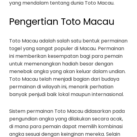
yang mendalam tentang dunia Toto Macau.
Pengertian Toto Macau
Toto Macau adalah salah satu bentuk permainan
togel yang sangat populer di Macau. Permainan
ini memberikan kesempatan bagi para pemain
untuk memenangkan hadiah besar dengan
menebak angka yang akan keluar dalam undian.
Toto Macau telah menjadi bagian dari budaya
permainan di wilayah ini, menarik perhatian
banyak penjudi baik lokal maupun internasional.
Sistem permainan Toto Macau didasarkan pada
pengundian angka yang dilakukan secara acak,
di mana para pemain dapat memilih kombinasi
angka sesuai dengan keinginan mereka. Selain