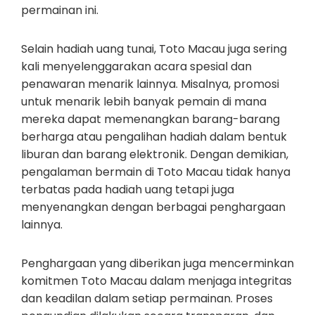
permainan ini.
Selain hadiah uang tunai, Toto Macau juga sering
kali menyelenggarakan acara spesial dan
penawaran menarik lainnya. Misalnya, promosi
untuk menarik lebih banyak pemain di mana
mereka dapat memenangkan barang-barang
berharga atau pengalihan hadiah dalam bentuk
liburan dan barang elektronik. Dengan demikian,
pengalaman bermain di Toto Macau tidak hanya
terbatas pada hadiah uang tetapi juga
menyenangkan dengan berbagai penghargaan
lainnya.
Penghargaan yang diberikan juga mencerminkan
komitmen Toto Macau dalam menjaga integritas
dan keadilan dalam setiap permainan. Proses