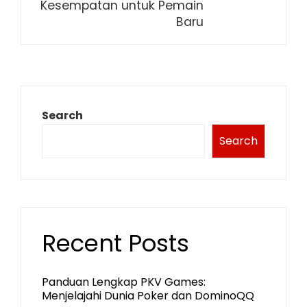
Kesempatan untuk Pemain
Baru
Search
Search
Recent Posts
Panduan Lengkap PKV Games:
Menjelajahi Dunia Poker dan DominoQQ