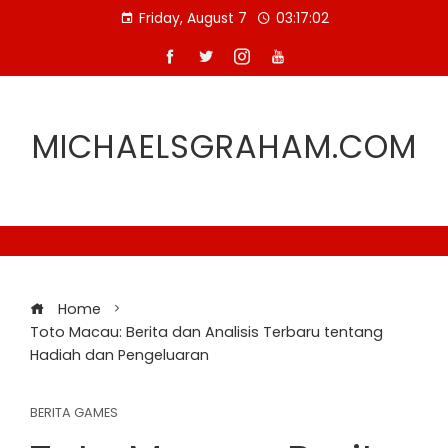
Skip
Friday, August 7
03:17:03
to
content
MICHAELSGRAHAM.COM
Home
Toto Macau: Berita dan Analisis Terbaru tentang
Hadiah dan Pengeluaran
BERITA GAMES