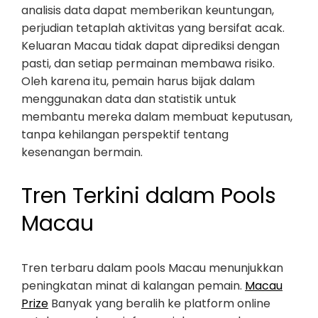
analisis data dapat memberikan keuntungan,
perjudian tetaplah aktivitas yang bersifat acak.
Keluaran Macau tidak dapat diprediksi dengan
pasti, dan setiap permainan membawa risiko.
Oleh karena itu, pemain harus bijak dalam
menggunakan data dan statistik untuk
membantu mereka dalam membuat keputusan,
tanpa kehilangan perspektif tentang
kesenangan bermain.
Tren Terkini dalam Pools
Macau
Tren terbaru dalam pools Macau menunjukkan
peningkatan minat di kalangan pemain.
Macau
Prize
Banyak yang beralih ke platform online