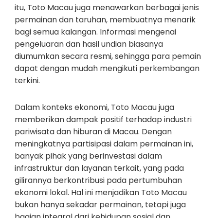
itu, Toto Macau juga menawarkan berbagai jenis
permainan dan taruhan, membuatnya menarik
bagi semua kalangan. Informasi mengenai
pengeluaran dan hasil undian biasanya
diumumkan secara resmi, sehingga para pemain
dapat dengan mudah mengikuti perkembangan
terkini.
Dalam konteks ekonomi, Toto Macau juga
memberikan dampak positif terhadap industri
pariwisata dan hiburan di Macau. Dengan
meningkatnya partisipasi dalam permainan ini,
banyak pihak yang berinvestasi dalam
infrastruktur dan layanan terkait, yang pada
gilirannya berkontribusi pada pertumbuhan
ekonomi lokal. Hal ini menjadikan Toto Macau
bukan hanya sekadar permainan, tetapi juga
bagian integral dari kehidupan sosial dan