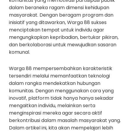
komunitas yang memotivasi partisipasi publik
dalam beraneka ragam dimensi kehidupan
masyarakat. Dengan beragam program dan
inisiatif yang ditawarkan, Warga 88 sukses
menciptakan tempat untuk individu agar
mengungkapkan kepribadian, bertukar pikiran,
dan berkolaborasi untuk mewujudkan sasaran
komunal.
Warga 88 mempersembahkan karakteristik
tersendiri melalui memanfaatkan teknologi
dalam rangka mendekatkan hubungan
komunitas. Dengan menggunakan cara yang
inovatif, platform tidak hanya hanya sekadar
mengaitkan individu, melainkan serta
menginspirasi mereka agar secara aktif
berkontribusi dalam masalah masyarakat yang.
Dalam artikel ini, kita akan mempelajari lebih