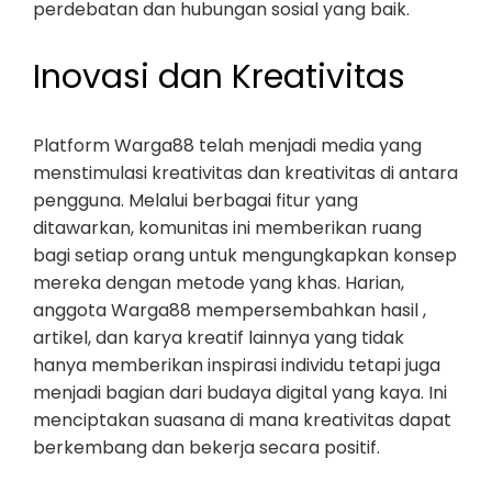
perdebatan dan hubungan sosial yang baik.
Inovasi dan Kreativitas
Platform Warga88 telah menjadi media yang
menstimulasi kreativitas dan kreativitas di antara
pengguna. Melalui berbagai fitur yang
ditawarkan, komunitas ini memberikan ruang
bagi setiap orang untuk mengungkapkan konsep
mereka dengan metode yang khas. Harian,
anggota Warga88 mempersembahkan hasil ,
artikel, dan karya kreatif lainnya yang tidak
hanya memberikan inspirasi individu tetapi juga
menjadi bagian dari budaya digital yang kaya. Ini
menciptakan suasana di mana kreativitas dapat
berkembang dan bekerja secara positif.