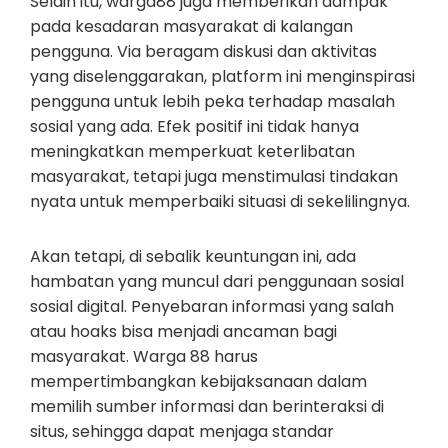
Selain itu, warga88 juga memberikan dampak
pada kesadaran masyarakat di kalangan
pengguna. Via beragam diskusi dan aktivitas
yang diselenggarakan, platform ini menginspirasi
pengguna untuk lebih peka terhadap masalah
sosial yang ada. Efek positif ini tidak hanya
meningkatkan memperkuat keterlibatan
masyarakat, tetapi juga menstimulasi tindakan
nyata untuk memperbaiki situasi di sekelilingnya.
Akan tetapi, di sebalik keuntungan ini, ada
hambatan yang muncul dari penggunaan sosial
sosial digital. Penyebaran informasi yang salah
atau hoaks bisa menjadi ancaman bagi
masyarakat. Warga 88 harus
mempertimbangkan kebijaksanaan dalam
memilih sumber informasi dan berinteraksi di
situs, sehingga dapat menjaga standar