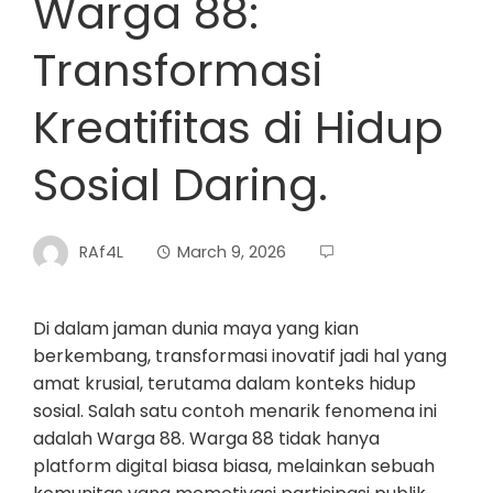
Warga 88:
Transformasi
Kreatifitas di Hidup
Sosial Daring.
RAf4L
March 9, 2026
Di dalam jaman dunia maya yang kian
berkembang, transformasi inovatif jadi hal yang
amat krusial, terutama dalam konteks hidup
sosial. Salah satu contoh menarik fenomena ini
adalah Warga 88. Warga 88 tidak hanya
platform digital biasa biasa, melainkan sebuah