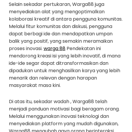
Selain sekadar pertukaran, Warga88 juga
menyediakan alat yang mengoptimalkan
kolaborasi kreatif di antara pengguna komunitas.
Melalui fitur komunitas dan diskusi, pengguna
dapat berbagi ide dan mendapatkan umpan
balik yang positif, yang semakin meramaikan
proses inovasi.
warga 88
Pendekatan ini
mendorong kreasi isi yang lebih inovatif, di mana
ide-ide segar dapat ditransformasikan dan
dipadukan untuk menghasilkan karya yang lebih
menarik dan relevan dengan harapan
masyarakat masa kini.
Di atas itu, sekadar wadah , Warga88 telah
menjadi panduan motivasi bagi beragam orang.
Melalui menggunakan inovasi teknologi dan
menyediakan platform yang mudah digunakan,
Warga88 mengubah gaya orang berinteraksi