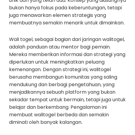
unik dari yang telah ada. Konsep yang diusungnya
bukan hanya fokus pada keberuntungan, tetapi
juga menawarkan elemen strategis yang
membuatnya semakin menarik untuk dimainkan.
Wali togel, sebagai bagian dari jaringan walitogel,
adalah panduan atau mentor bagi pemain.
Mereka memberikan informasi dan strategi yang
diperlukan untuk meningkatkan peluang
kemenangan. Dengan strategi ini, walitogel
berusaha membangun komunitas yang saling
mendukung dan berbagi pengetahuan, yang
menjadikannya sebuah platform yang bukan
sekadar tempat untuk bermain, tetapi juga untuk
belajar dan berkembang. Pengalaman ini
membuat walitogel berbeda dan semakin
diminati oleh banyak kalangan.