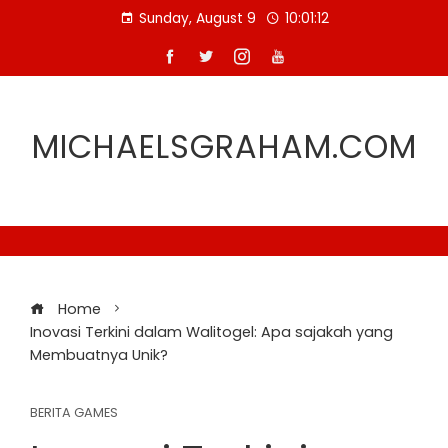
Skip
Sunday, August 9
10:01:12
to
content
MICHAELSGRAHAM.COM
Home
Inovasi Terkini dalam Walitogel: Apa sajakah yang
Membuatnya Unik?
BERITA GAMES