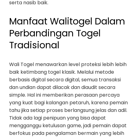
serta nasib baik.
Manfaat Walitogel Dalam
Perbandingan Togel
Tradisional
Wali Togel menawarkan level proteksi lebih lebih
baik ketimbang togel klasik. Melalui metode
berbasis digital secara digital, semua transaksi
dan undian dapat dilacak dan diaudit secara
simple. Hal ini memberikan perasaan percaya
yang kuat bagi kalangan petaruh, karena pemain
tahu jika setiap proses berlangsung jelas dan adil.
Tidak ada lagi penipuan yang bisa dapat
mengganggu ketulusan game, jadi pemain dapat
berfokus pada pengalaman bermain yang lebih