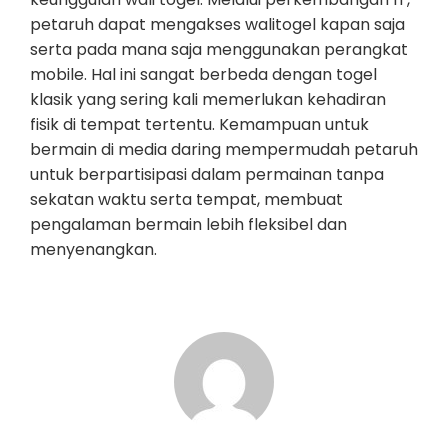
petaruh dapat mengakses walitogel kapan saja
serta pada mana saja menggunakan perangkat
mobile. Hal ini sangat berbeda dengan togel
klasik yang sering kali memerlukan kehadiran
fisik di tempat tertentu. Kemampuan untuk
bermain di media daring mempermudah petaruh
untuk berpartisipasi dalam permainan tanpa
sekatan waktu serta tempat, membuat
pengalaman bermain lebih fleksibel dan
menyenangkan.