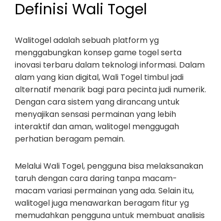
Definisi Wali Togel
Walitogel adalah sebuah platform yg
menggabungkan konsep game togel serta
inovasi terbaru dalam teknologi informasi. Dalam
alam yang kian digital, Wali Togel timbul jadi
alternatif menarik bagi para pecinta judi numerik.
Dengan cara sistem yang dirancang untuk
menyajikan sensasi permainan yang lebih
interaktif dan aman, walitogel menggugah
perhatian beragam pemain.
Melalui Wali Togel, pengguna bisa melaksanakan
taruh dengan cara daring tanpa macam-
macam variasi permainan yang ada. Selain itu,
walitogel juga menawarkan beragam fitur yg
memudahkan pengguna untuk membuat analisis