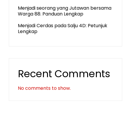
Menjadi seorang yang Jutawan bersama
Warga 88: Panduan Lengkap
Menjadi Cerdas pada Salju 4D: Petunjuk
Lengkap
Recent Comments
No comments to show.