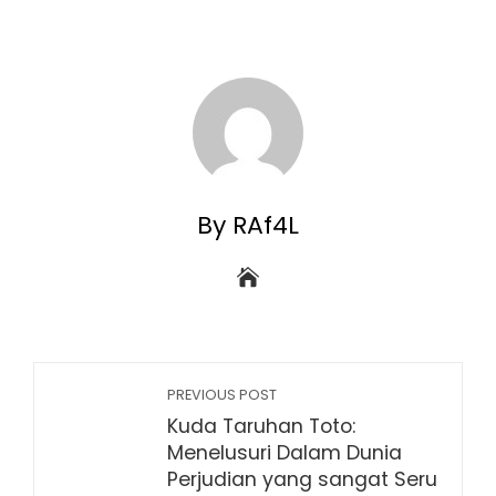
By RAf4L
PREVIOUS POST
Kuda Taruhan Toto:
Menelusuri Dalam Dunia
Perjudian yang sangat Seru