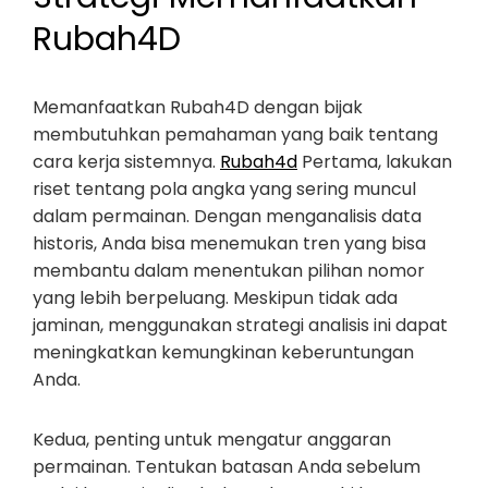
Rubah4D
Memanfaatkan Rubah4D dengan bijak
membutuhkan pemahaman yang baik tentang
cara kerja sistemnya.
Rubah4d
Pertama, lakukan
riset tentang pola angka yang sering muncul
dalam permainan. Dengan menganalisis data
historis, Anda bisa menemukan tren yang bisa
membantu dalam menentukan pilihan nomor
yang lebih berpeluang. Meskipun tidak ada
jaminan, menggunakan strategi analisis ini dapat
meningkatkan kemungkinan keberuntungan
Anda.
Kedua, penting untuk mengatur anggaran
permainan. Tentukan batasan Anda sebelum