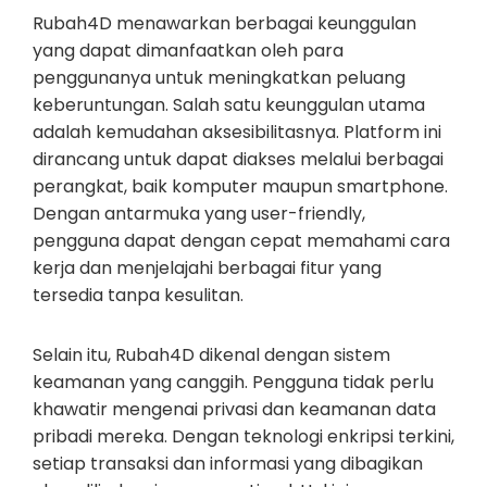
Rubah4D menawarkan berbagai keunggulan
yang dapat dimanfaatkan oleh para
penggunanya untuk meningkatkan peluang
keberuntungan. Salah satu keunggulan utama
adalah kemudahan aksesibilitasnya. Platform ini
dirancang untuk dapat diakses melalui berbagai
perangkat, baik komputer maupun smartphone.
Dengan antarmuka yang user-friendly,
pengguna dapat dengan cepat memahami cara
kerja dan menjelajahi berbagai fitur yang
tersedia tanpa kesulitan.
Selain itu, Rubah4D dikenal dengan sistem
keamanan yang canggih. Pengguna tidak perlu
khawatir mengenai privasi dan keamanan data
pribadi mereka. Dengan teknologi enkripsi terkini,
setiap transaksi dan informasi yang dibagikan