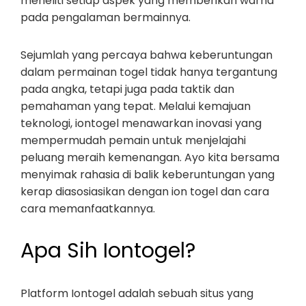
meneliti setiap aspek yang memberikan warna
pada pengalaman bermainnya.
Sejumlah yang percaya bahwa keberuntungan
dalam permainan togel tidak hanya tergantung
pada angka, tetapi juga pada taktik dan
pemahaman yang tepat. Melalui kemajuan
teknologi, iontogel menawarkan inovasi yang
mempermudah pemain untuk menjelajahi
peluang meraih kemenangan. Ayo kita bersama
menyimak rahasia di balik keberuntungan yang
kerap diasosiasikan dengan ion togel dan cara
cara memanfaatkannya.
Apa Sih Iontogel?
Platform Iontogel adalah sebuah situs yang