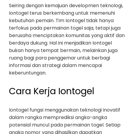
Seiring dengan kemajuan developmen teknologi,
Iontogel terus berkembang untuk memenuhi
kebutuhan pemain. Tim Iontogel tidak hanya
terfokus pada permainan togel saja, tetapi juga
berusaha menciptakan komunitas yang aktif dan
berdaya dukung. Hal ini menjadikan Iontogel
bukan hanya tempat bermain, melainkan juga
ruang bagi para penggemar untuk berbagi
informasi dan strategi dalam mencapai
keberuntungan.
Cara Kerja Iontogel
Iontogel fungsi menggunakan teknologi inovatif
dalam rangka memprediksi angka-angka
potensial muncul pada permainan togel. Setiap
angka nomor yang dihasilkan dapatkan