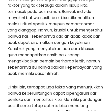
faktor yang tak terduga dalam hidup kita,
termasuk pada permainan. Banyak individu
meyakini bahwa nasib baik bisa dikendalikan
melalui ritual spesifik maupun nomor-nomor
yang dianggap. Namun, krusial untuk mengetahui
bahwa hasil sebenarnya adalah acak-acak dan
tidak dapat diramalkan dengan keyakinan.
Konstruk yang menyatakan ada cara khusus
guna mendapatkan nasib baik sering
mengakibatkan pemain berharap lebih, namun
sebenarnya itu hanya adalah kepercayaan yang
tidak memiliki dasar ilmiah.
Di sisi lain, terdapat juga fakta yang menunjukkan
bahwa keberuntungan dapat dipengaruhi dari
perilaku dan mentalitas kita. Memiliki pandangan
positif serta tetap optimis bisa menolong