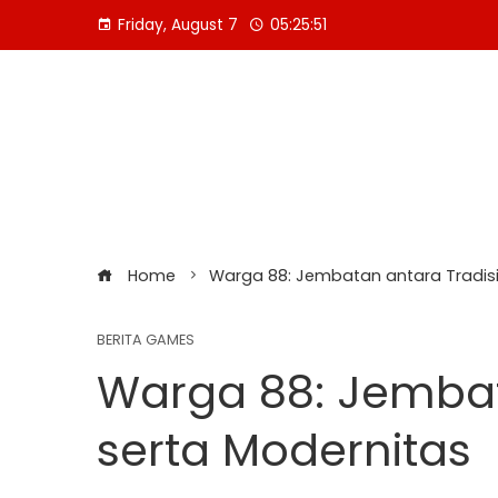
Skip
Friday, August 7
05:25:51
to
content
Home
Warga 88: Jembatan antara Tradisi
BERITA GAMES
Warga 88: Jembat
serta Modernitas