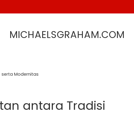
MICHAELSGRAHAM.COM
 serta Modernitas
an antara Tradisi