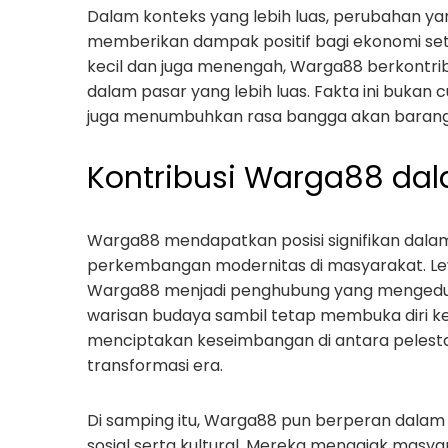
Dalam konteks yang lebih luas, perubahan ya
memberikan dampak positif bagi ekonomi s
kecil dan juga menengah, Warga88 berkontr
dalam pasar yang lebih luas. Fakta ini buka
juga menumbuhkan rasa bangga akan barang 
Kontribusi Warga88 da
Warga88 mendapatkan posisi signifikan dala
perkembangan modernitas di masyarakat. Le
Warga88 menjadi penghubung yang mengeduk
warisan budaya sambil tetap membuka diri ke
menciptakan keseimbangan di antara pelest
transformasi era.
Di samping itu, Warga88 pun berperan dalam
sosial serta kultural. Mereka mengajak masyar