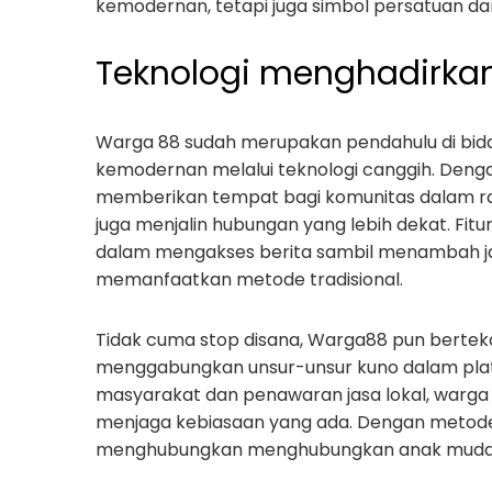
kemodernan, tetapi juga simbol persatuan da
Teknologi menghadirkan
Warga 88 sudah merupakan pendahulu di bi
kemodernan melalui teknologi canggih. Denga
memberikan tempat bagi komunitas dalam ra
juga menjalin hubungan yang lebih dekat. Fit
dalam mengakses berita sambil menambah ja
memanfaatkan metode tradisional.
Tidak cuma stop disana, Warga88 pun berte
menggabungkan unsur-unsur kuno dalam plat
masyarakat dan penawaran jasa lokal, warg
menjaga kebiasaan yang ada. Dengan metode i
menghubungkan menghubungkan anak muda t