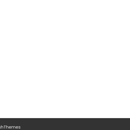
shThemes