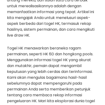
untung mereka, dan salah satu cara terbaik
untuk merealisasikannya adalah dengan
memanfaatkan informasi yang tepat. Artikel ini
kita mengajak Anda untuk menelusuri aspek-
aspek berbeda dari togel HK, termasuk rekap
hasilnya, sistem permainan, dan cara mengikuti
live draw HK.
Togel HK menawarkan beraneka ragam
permainan, seperti HK 6D dan hongkong pools.
Menggunakan informasi togel HK yang akurat
dan mutakhir, pemain dapat mengambil
keputusan yang lebih cerdas dan terinformasi.
Kami akan mengulas bagaimana hasil-hasil
sebelumnya dapat mempengaruhi pada
permainan Anda serta memberikan petunjuk
tentang cara membaca rekap informasi
pengeluaran HK. Mari kita eksplorasi dunia togel