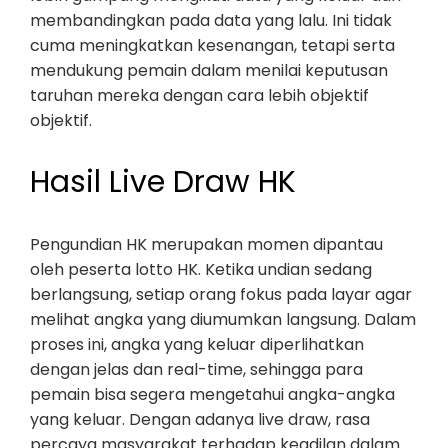
membandingkan pada data yang lalu. Ini tidak
cuma meningkatkan kesenangan, tetapi serta
mendukung pemain dalam menilai keputusan
taruhan mereka dengan cara lebih objektif
objektif.
Hasil Live Draw HK
Pengundian HK merupakan momen dipantau
oleh peserta lotto HK. Ketika undian sedang
berlangsung, setiap orang fokus pada layar agar
melihat angka yang diumumkan langsung. Dalam
proses ini, angka yang keluar diperlihatkan
dengan jelas dan real-time, sehingga para
pemain bisa segera mengetahui angka-angka
yang keluar. Dengan adanya live draw, rasa
percaya masyarakat terhadap keadilan dalam