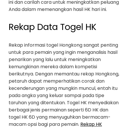
ini dan carilah cara untuk meningkatkan peluang
Anda dalam memenangkan hasil HK hari ini.
Rekap Data Togel HK
Rekap informasi togel Hongkong sangat penting
untuk para pemain yang ingin menganalisis hasil
penarikan yang lalu untuk meningkatkan
kemungkinan mereka dalam kompetisi
berikutnya. Dengan memantau rekap Hongkong,
petaruh dapat memperhatikan corak dan
kecenderungan yang mungkin muncul, entah itu
pada angka yang keluar sampai pada tipe
taruhan yang ditentukan. Togel HK menyediakan
berbagai jenis permainan seperti 6D HK dan
togel HK 6D yang menyuguhkan bermacam-
macam opsi bagi para pemain.
Rekap HK