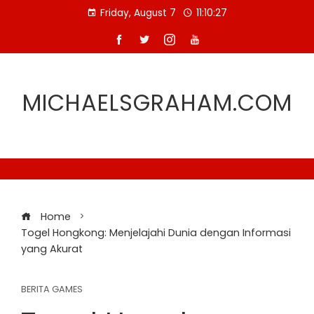
Skip
Friday, August 7
11:10:28
to
content
MICHAELSGRAHAM.COM
Home
Togel Hongkong: Menjelajahi Dunia dengan Informasi
yang Akurat
BERITA GAMES