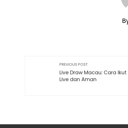
B
PREVIOUS POST
Live Draw Macau: Cara Ikut
Live dan Aman