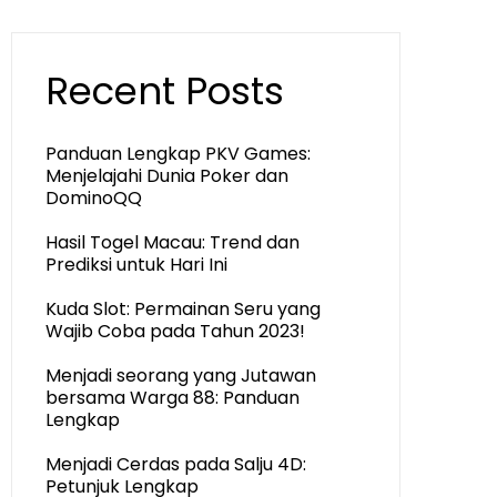
Recent Posts
Panduan Lengkap PKV Games:
Menjelajahi Dunia Poker dan
DominoQQ
Hasil Togel Macau: Trend dan
Prediksi untuk Hari Ini
Kuda Slot: Permainan Seru yang
Wajib Coba pada Tahun 2023!
Menjadi seorang yang Jutawan
bersama Warga 88: Panduan
Lengkap
Menjadi Cerdas pada Salju 4D:
Petunjuk Lengkap