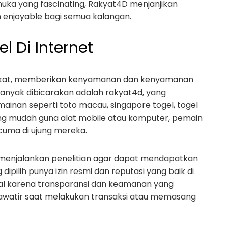
uka yang fascinating, Rakyat4D menjanjikan
enjoyable bagi semua kalangan.
l Di Internet
arakat, memberikan kenyamanan dan kenyamanan
banyak dibicarakan adalah rakyat4d, yang
n seperti toto macau, singapore togel, togel
ang mudah guna alat mobile atau komputer, pemain
cuma di ujung mereka.
uk menjalankan penelitian agar dapat mendapatkan
dipilih punya izin resmi dan reputasi yang baik di
al karena transparansi dan keamanan yang
hawatir saat melakukan transaksi atau memasang