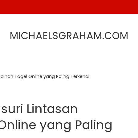
MICHAELSGRAHAM.COM
mainan Togel Online yang Paling Terkenal
suri Lintasan
Online yang Paling