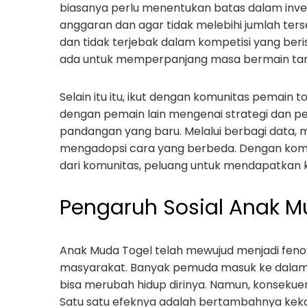
biasanya perlu menentukan batas dalam inves
anggaran dan agar tidak melebihi jumlah ters
dan tidak terjebak dalam kompetisi yang beri
ada untuk memperpanjang masa bermain tanp
Selain itu itu, ikut dengan komunitas pemain
dengan pemain lain mengenai strategi dan
pandangan yang baru. Melalui berbagi data, me
mengadopsi cara yang berbeda. Dengan komb
dari komunitas, peluang untuk mendapatkan 
Pengaruh Sosial Anak M
Anak Muda Togel telah mewujud menjadi fe
masyarakat. Banyak pemuda masuk ke dalam 
bisa merubah hidup dirinya. Namun, konsekuens
Satu satu efeknya adalah bertambahnya kek