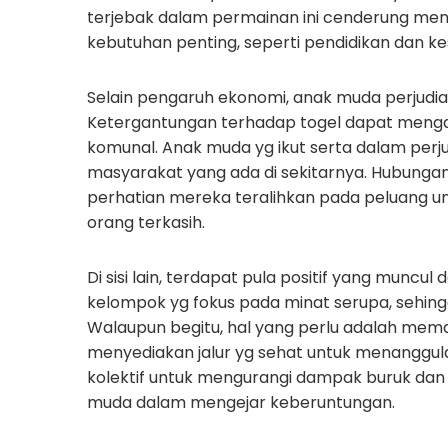
terjebak dalam permainan ini cenderung men
kebutuhan penting, seperti pendidikan dan kes
Selain pengaruh ekonomi, anak muda perjudia
Ketergantungan terhadap togel dapat menga
komunal. Anak muda yg ikut serta dalam perjud
masyarakat yang ada di sekitarnya. Hubunga
perhatian mereka teralihkan pada peluang 
orang terkasih.
Di sisi lain, terdapat pula positif yang munc
kelompok yg fokus pada minat serupa, sehingga
Walaupun begitu, hal yang perlu adalah mem
menyediakan jalur yg sehat untuk menanggulan
kolektif untuk mengurangi dampak buruk dan m
muda dalam mengejar keberuntungan.