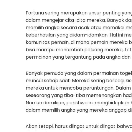
Fortuna sering merupakan unsur penting yan
dalam mengejar cita-cita mereka. Banyak da
memilih angka secara acak atau memakai me
keberhasilan yang diidam-idamkan. Hal ini 
komunitas pemain, di mana pemain mereka ber
bisa mampu menambah peluang mereka, teta
permainan yang tergantung pada angka dan 
Banyak pemuda yang dalam permainan togel
muncul setiap saat. Mereka sering berbagi
mereka untuk mencoba peruntungan. Dalam k
seseorang yang tiba-tiba memenangkan hadia
Namun demikian, peristiwa ini menghidupkan
dalam memilih angka yang mereka anggap 
Akan tetapi, harus diingat untuk diingat bah