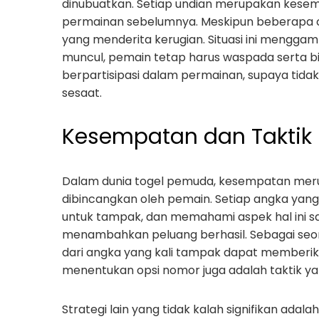
dinubuatkan. Setiap undian merupakan kese
permainan sebelumnya. Meskipun beberapa o
yang menderita kerugian. Situasi ini meng
muncul, pemain tetap harus waspada serta 
berpartisipasi dalam permainan, supaya tida
sesaat.
Kesempatan dan Taktik
Dalam dunia togel pemuda, kesempatan meru
dibincangkan oleh pemain. Setiap angka yang
untuk tampak, dan memahami aspek hal ini s
menambahkan peluang berhasil. Sebagai seor
dari angka yang kali tampak dapat memberika
menentukan opsi nomor juga adalah taktik y
Strategi lain yang tidak kalah signifikan ad