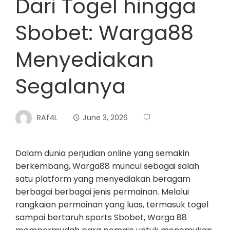
Dari Togel hingga
Sbobet: Warga88
Menyediakan
Segalanya
RAf4L
June 3, 2026
Dalam dunia perjudian online yang semakin
berkembang, Warga88 muncul sebagai salah
satu platform yang menyediakan beragam
berbagai berbagai jenis permainan. Melalui
rangkaian permainan yang luas, termasuk togel
sampai bertaruh sports Sbobet, Warga 88