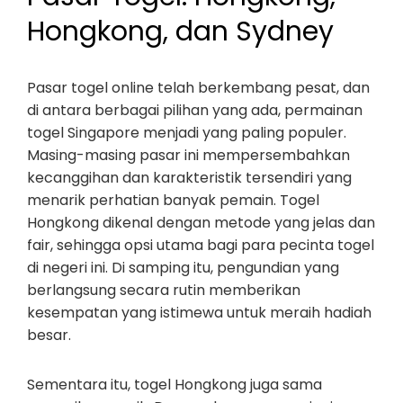
Hongkong, dan Sydney
Pasar togel online telah berkembang pesat, dan
di antara berbagai pilihan yang ada, permainan
togel Singapore menjadi yang paling populer.
Masing-masing pasar ini mempersembahkan
kecanggihan dan karakteristik tersendiri yang
menarik perhatian banyak pemain. Togel
Hongkong dikenal dengan metode yang jelas dan
fair, sehingga opsi utama bagi para pecinta togel
di negeri ini. Di samping itu, pengundian yang
berlangsung secara rutin memberikan
kesempatan yang istimewa untuk meraih hadiah
besar.
Sementara itu, togel Hongkong juga sama