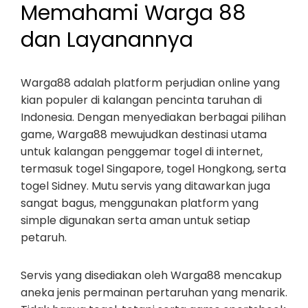
Memahami Warga 88
dan Layanannya
Warga88 adalah platform perjudian online yang
kian populer di kalangan pencinta taruhan di
Indonesia. Dengan menyediakan berbagai pilihan
game, Warga88 mewujudkan destinasi utama
untuk kalangan penggemar togel di internet,
termasuk togel Singapore, togel Hongkong, serta
togel Sidney. Mutu servis yang ditawarkan juga
sangat bagus, menggunakan platform yang
simple digunakan serta aman untuk setiap
petaruh.
Servis yang disediakan oleh Warga88 mencakup
aneka jenis permainan pertaruhan yang menarik.