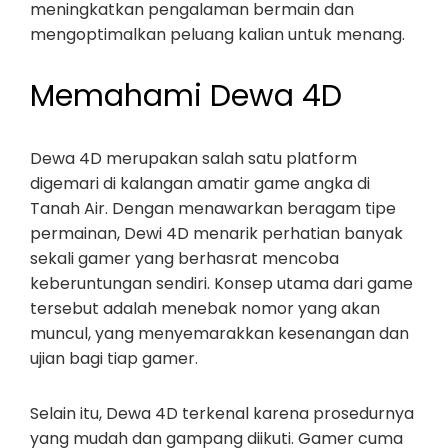
meningkatkan pengalaman bermain dan
mengoptimalkan peluang kalian untuk menang.
Memahami Dewa 4D
Dewa 4D merupakan salah satu platform
digemari di kalangan amatir game angka di
Tanah Air. Dengan menawarkan beragam tipe
permainan, Dewi 4D menarik perhatian banyak
sekali gamer yang berhasrat mencoba
keberuntungan sendiri. Konsep utama dari game
tersebut adalah menebak nomor yang akan
muncul, yang menyemarakkan kesenangan dan
ujian bagi tiap gamer.
Selain itu, Dewa 4D terkenal karena prosedurnya
yang mudah dan gampang diikuti. Gamer cuma