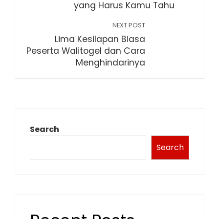
yang Harus Kamu Tahu
NEXT POST
Lima Kesilapan Biasa
Peserta Walitogel dan Cara
Menghindarinya
Search
Search