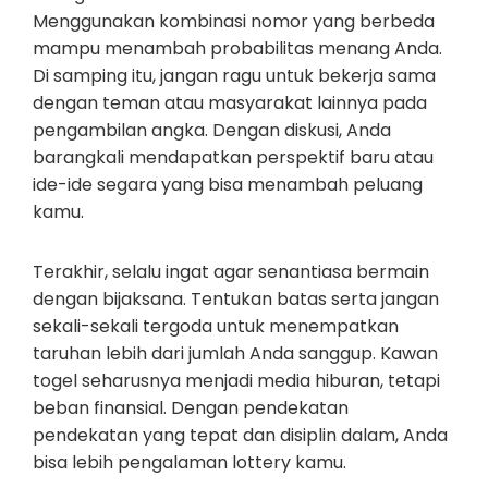
Menggunakan kombinasi nomor yang berbeda
mampu menambah probabilitas menang Anda.
Di samping itu, jangan ragu untuk bekerja sama
dengan teman atau masyarakat lainnya pada
pengambilan angka. Dengan diskusi, Anda
barangkali mendapatkan perspektif baru atau
ide-ide segara yang bisa menambah peluang
kamu.
Terakhir, selalu ingat agar senantiasa bermain
dengan bijaksana. Tentukan batas serta jangan
sekali-sekali tergoda untuk menempatkan
taruhan lebih dari jumlah Anda sanggup. Kawan
togel seharusnya menjadi media hiburan, tetapi
beban finansial. Dengan pendekatan
pendekatan yang tepat dan disiplin dalam, Anda
bisa lebih pengalaman lottery kamu.