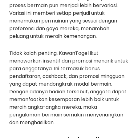
proses bermain pun menjadi lebih bervariasi.
Variasi ini memberi setiap penjudi untuk
menemukan permainan yang sesuai dengan
preferensi dan gaya mereka, menambah
peluang untuk meraih kemenangan.
Tidak kalah penting, KawanTogel ikut
menawarkan insentif dan promosi menarik untuk
para anggotanya. Ini termasuk bonus
pendaftaran, cashback, dan promosi mingguan
yang dapat mendongkrak modal bermain.
Dengan adanya hadiah tersebut, anggota dapat
memanfaatkan kesempatan lebih baik untuk
meraih angka-angka mereka, maka
pengalaman bermain semakin menyenangkan
dan menghasilkan.