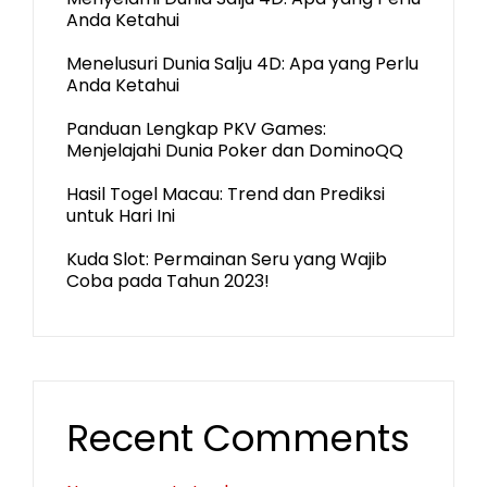
Anda Ketahui
Menelusuri Dunia Salju 4D: Apa yang Perlu
Anda Ketahui
Panduan Lengkap PKV Games:
Menjelajahi Dunia Poker dan DominoQQ
Hasil Togel Macau: Trend dan Prediksi
untuk Hari Ini
Kuda Slot: Permainan Seru yang Wajib
Coba pada Tahun 2023!
Recent Comments