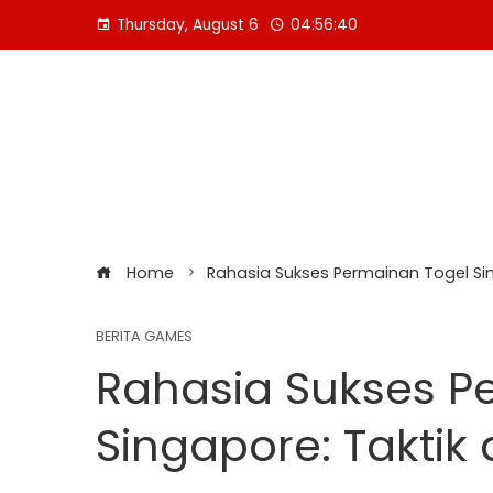
Skip
Thursday, August 6
04:56:40
to
content
Home
Rahasia Sukses Permainan Togel Sin
BERITA GAMES
Rahasia Sukses P
Singapore: Taktik 