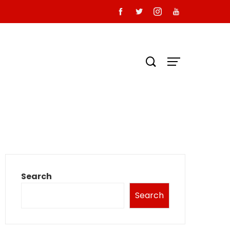
Search
Search