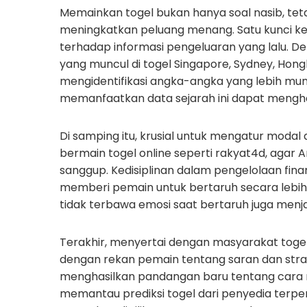
Memainkan togel bukan hanya soal nasib, teta
meningkatkan peluang menang. Satu kunci keb
terhadap informasi pengeluaran yang lalu. 
yang muncul di togel Singapore, Sydney, Hon
mengidentifikasi angka-angka yang lebih mun
memanfaatkan data sejarah ini dapat menghadi
Di samping itu, krusial untuk mengatur modal
bermain togel online seperti rakyat4d, agar 
sanggup. Kedisiplinan dalam pengelolaan fin
memberi pemain untuk bertaruh secara lebih 
tidak terbawa emosi saat bertaruh juga menja
Terakhir, menyertai dengan masyarakat tog
dengan rekan pemain tentang saran dan str
menghasilkan pandangan baru tentang cara mem
memantau prediksi togel dari penyedia ter