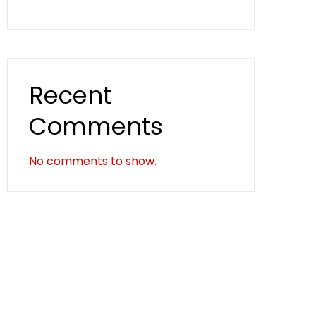
Recent
Comments
No comments to show.