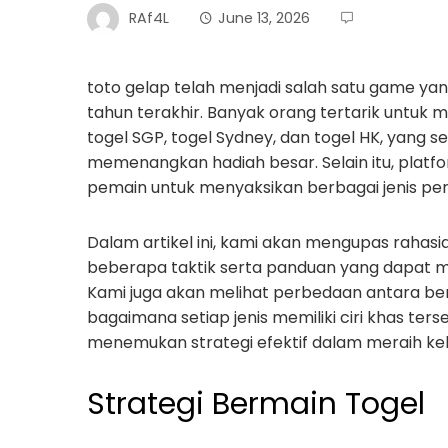
RAf4L
June 13, 2026
toto gelap telah menjadi salah satu game ya
tahun terakhir. Banyak orang tertarik untuk 
togel SGP, togel Sydney, dan togel HK, yan
memenangkan hadiah besar. Selain itu, plat
pemain untuk menyaksikan berbagai jenis pe
Dalam artikel ini, kami akan mengupas rahas
beberapa taktik serta panduan yang dapa
Kami juga akan melihat perbedaan antara ber
bagaimana setiap jenis memiliki ciri khas terse
menemukan strategi efektif dalam meraih kebe
Strategi Bermain Togel