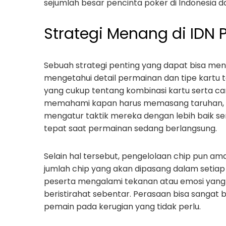
sejumlah besar pencinta poker di Indonesia 
Strategi Menang di IDN 
Sebuah strategi penting yang dapat bisa men
mengetahui detail permainan dan tipe kartu
yang cukup tentang kombinasi kartu serta 
memahami kapan harus memasang taruhan, m
mengatur taktik mereka dengan lebih baik s
tepat saat permainan sedang berlangsung.
Selain hal tersebut, pengelolaan chip pun a
jumlah chip yang akan dipasang dalam setiap t
peserta mengalami tekanan atau emosi yang
beristirahat sebentar. Perasaan bisa sangat
pemain pada kerugian yang tidak perlu.