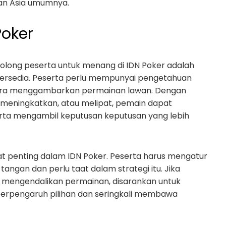
dan Asia umumnya.
Poker
olong peserta untuk menang di IDN Poker adalah
 tersedia. Peserta perlu mempunyai pengetahuan
cara menggambarkan permainan lawan. Dengan
eningkatkan, atau melipat, pemain dapat
erta mengambil keputusan keputusan yang lebih
mat penting dalam IDN Poker. Peserta harus mengatur
angan dan perlu taat dalam strategi itu. Jika
 mengendalikan permainan, disarankan untuk
 berpengaruh pilihan dan seringkali membawa