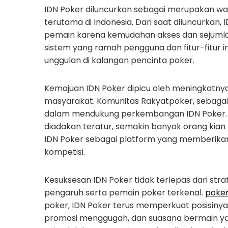
IDN Poker diluncurkan sebagai merupakan wa
terutama di Indonesia. Dari saat diluncurkan,
pemain karena kemudahan akses dan sejumla
sistem yang ramah pengguna dan fitur-fitur in
unggulan di kalangan pencinta poker.
Kemajuan IDN Poker dipicu oleh meningkatnya
masyarakat. Komunitas Rakyatpoker, sebagai 
dalam mendukung perkembangan IDN Poker.
diadakan teratur, semakin banyak orang kia
IDN Poker sebagai platform yang memberika
kompetisi.
Kesuksesan IDN Poker tidak terlepas dari str
pengaruh serta pemain poker terkenal.
poke
poker, IDN Poker terus memperkuat posisinya
promosi menggugah, dan suasana bermain ya