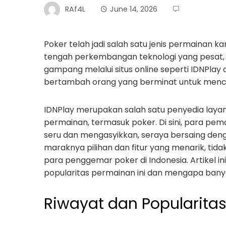
RAf4L
June 14, 2026
Poker telah jadi salah satu jenis permainan kar
tengah perkembangan teknologi yang pesat,
gampang melalui situs online seperti IDNPla
bertambah orang yang berminat untuk menco
IDNPlay merupakan salah satu penyedia laya
permainan, termasuk poker. Di sini, para p
seru dan mengasyikkan, seraya bersaing deng
maraknya pilihan dan fitur yang menarik, tidak
para penggemar poker di Indonesia. Artikel in
popularitas permainan ini dan mengapa banyak
Riwayat dan Popularitas