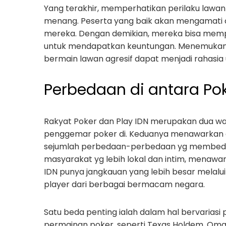
Yang terakhir, memperhatikan perilaku lawan
menang. Peserta yang baik akan mengamati c
mereka. Dengan demikian, mereka bisa mem
untuk mendapatkan keuntungan. Menemukan
bermain lawan agresif dapat menjadi rahasi
Perbedaan di antara Po
Rakyat Poker dan Play IDN merupakan dua wa
penggemar poker di. Keduanya menawarkan e
sejumlah perbedaan-perbedaan yg membedak
masyarakat yg lebih lokal dan intim, menawarka
IDN punya jangkauan yang lebih besar melal
player dari berbagai bermacam negara.
Satu beda penting ialah dalam hal bervaria
permainan poker, seperti Texas Holdem, Omah