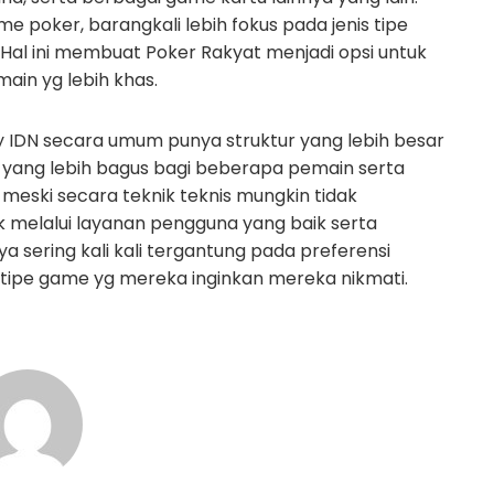
 poker, barangkali lebih fokus pada jenis tipe
. Hal ini membuat Poker Rakyat menjadi opsi untuk
in yg lebih khas.
 IDN secara umum punya struktur yang lebih besar
 yang lebih bagus bagi beberapa pemain serta
 meski secara teknik teknis mungkin tidak
 melalui layanan pengguna yang baik serta
a sering kali kali tergantung pada preferensi
n tipe game yg mereka inginkan mereka nikmati.