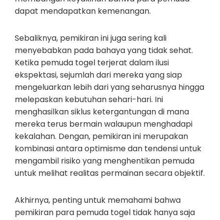
dapat mendapatkan kemenangan.
Sebaliknya, pemikiran ini juga sering kali
menyebabkan pada bahaya yang tidak sehat.
Ketika pemuda togel terjerat dalam ilusi
ekspektasi, sejumlah dari mereka yang siap
mengeluarkan lebih dari yang seharusnya hingga
melepaskan kebutuhan sehari-hari. Ini
menghasilkan siklus ketergantungan di mana
mereka terus bermain walaupun menghadapi
kekalahan. Dengan, pemikiran ini merupakan
kombinasi antara optimisme dan tendensi untuk
mengambil risiko yang menghentikan pemuda
untuk melihat realitas permainan secara objektif.
Akhirnya, penting untuk memahami bahwa
pemikiran para pemuda togel tidak hanya saja