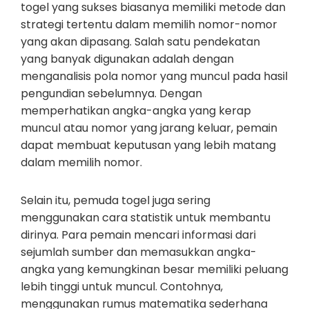
togel yang sukses biasanya memiliki metode dan
strategi tertentu dalam memilih nomor-nomor
yang akan dipasang. Salah satu pendekatan
yang banyak digunakan adalah dengan
menganalisis pola nomor yang muncul pada hasil
pengundian sebelumnya. Dengan
memperhatikan angka-angka yang kerap
muncul atau nomor yang jarang keluar, pemain
dapat membuat keputusan yang lebih matang
dalam memilih nomor.
Selain itu, pemuda togel juga sering
menggunakan cara statistik untuk membantu
dirinya. Para pemain mencari informasi dari
sejumlah sumber dan memasukkan angka-
angka yang kemungkinan besar memiliki peluang
lebih tinggi untuk muncul. Contohnya,
menggunakan rumus matematika sederhana