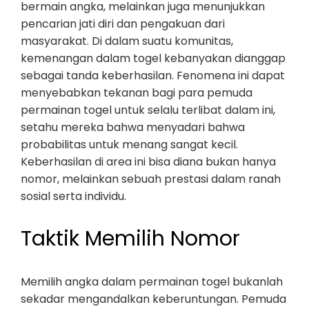
bermain angka, melainkan juga menunjukkan
pencarian jati diri dan pengakuan dari
masyarakat. Di dalam suatu komunitas,
kemenangan dalam togel kebanyakan dianggap
sebagai tanda keberhasilan. Fenomena ini dapat
menyebabkan tekanan bagi para pemuda
permainan togel untuk selalu terlibat dalam ini,
setahu mereka bahwa menyadari bahwa
probabilitas untuk menang sangat kecil.
Keberhasilan di area ini bisa diana bukan hanya
nomor, melainkan sebuah prestasi dalam ranah
sosial serta individu.
Taktik Memilih Nomor
Memilih angka dalam permainan togel bukanlah
sekadar mengandalkan keberuntungan. Pemuda