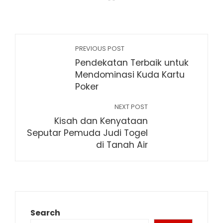
PREVIOUS POST
Pendekatan Terbaik untuk
Mendominasi Kuda Kartu
Poker
NEXT POST
Kisah dan Kenyataan
Seputar Pemuda Judi Togel
di Tanah Air
Search