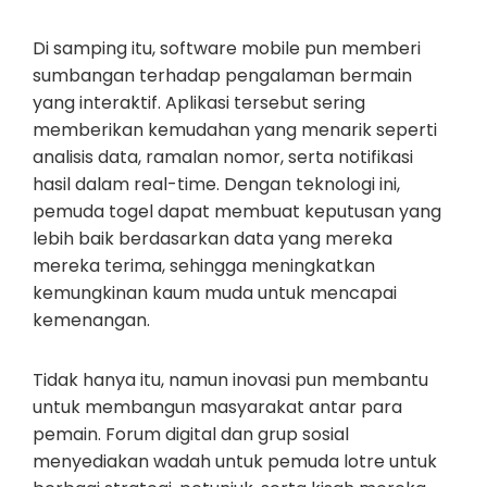
Di samping itu, software mobile pun memberi
sumbangan terhadap pengalaman bermain
yang interaktif. Aplikasi tersebut sering
memberikan kemudahan yang menarik seperti
analisis data, ramalan nomor, serta notifikasi
hasil dalam real-time. Dengan teknologi ini,
pemuda togel dapat membuat keputusan yang
lebih baik berdasarkan data yang mereka
mereka terima, sehingga meningkatkan
kemungkinan kaum muda untuk mencapai
kemenangan.
Tidak hanya itu, namun inovasi pun membantu
untuk membangun masyarakat antar para
pemain. Forum digital dan grup sosial
menyediakan wadah untuk pemuda lotre untuk