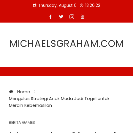
Skip
Thursday, August 6
13:26:23
to
content
MICHAELSGRAHAM.COM
Home
Mengulas Strategi Anak Muda Judi Togel untuk
Meraih Keberhasilan
BERITA GAMES