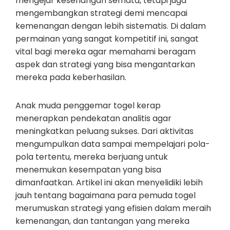
mengejar kesenangan semata, tetapi juga
mengembangkan strategi demi mencapai
kemenangan dengan lebih sistematis. Di dalam
permainan yang sangat kompetitif ini, sangat
vital bagi mereka agar memahami beragam
aspek dan strategi yang bisa mengantarkan
mereka pada keberhasilan.
Anak muda penggemar togel kerap
menerapkan pendekatan analitis agar
meningkatkan peluang sukses. Dari aktivitas
mengumpulkan data sampai mempelajari pola-
pola tertentu, mereka berjuang untuk
menemukan kesempatan yang bisa
dimanfaatkan. Artikel ini akan menyelidiki lebih
jauh tentang bagaimana para pemuda togel
merumuskan strategi yang efisien dalam meraih
kemenangan, dan tantangan yang mereka