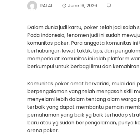
RAf4L
June 16, 2026
Dalam dunia judi kartu, poker telah jadi sala
Pada Indonesia, fenomen judi ini sudah mew
komunitas poker. Para anggota komunitas ini ti
berhubungan lewat taktik, tips, dan pengalam
memperkuat komunitas ini ialah platform wa
berkumpul untuk berbagi ilmu dan kemahiran i
Komunitas poker amat bervariasi, mulai dari
berpengalaman yang telah mengasah skill merek
menyelami lebih dalam tentang alam warga po
terbaik yang dapat membantu pemain mem
pemahaman yang baik yg baik terhadap strate
baru atau yg sudah berpengalaman, punya 
arena poker.