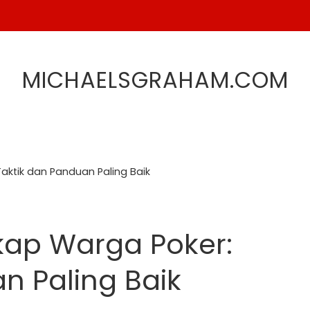
MICHAELSGRAHAM.COM
aktik dan Panduan Paling Baik
kap Warga Poker:
n Paling Baik