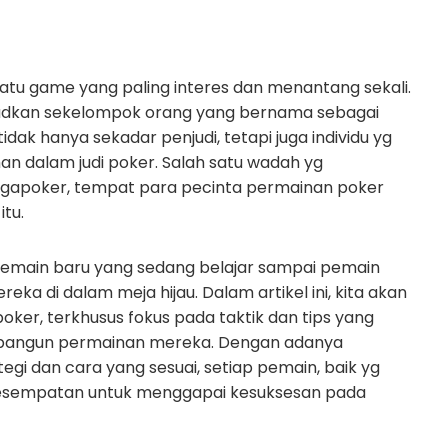
h satu game yang paling interes dan menantang sekali.
ujudkan sekelompok orang yang bernama sebagai
dak hanya sekadar penjudi, tetapi juga individu yg
an dalam judi poker. Salah satu wadah yg
rgapoker, tempat para pecinta permainan poker
tu.
 pemain baru yang sedang belajar sampai pemain
a di dalam meja hijau. Dalam artikel ini, kita akan
ker, terkhusus fokus pada taktik dan tips yang
bangun permainan mereka. Dengan adanya
gi dan cara yang sesuai, setiap pemain, baik yg
kesempatan untuk menggapai kesuksesan pada