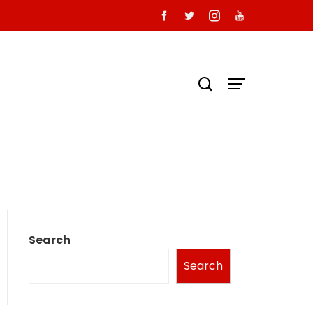
Search
Search