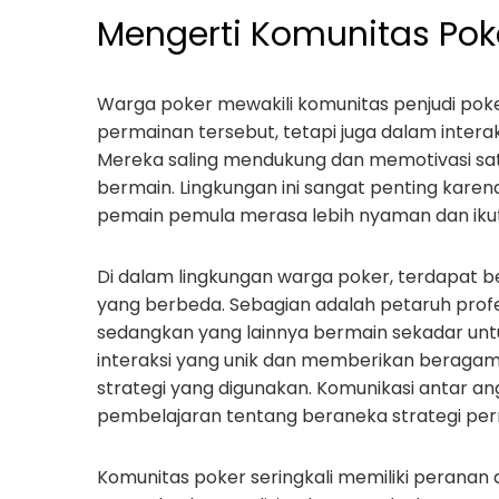
Mengerti Komunitas Pok
Warga poker mewakili komunitas penjudi poker
permainan tersebut, tetapi juga dalam interaks
Mereka saling mendukung dan memotivasi sat
bermain. Lingkungan ini sangat penting ka
pemain pemula merasa lebih nyaman dan iku
Di dalam lingkungan warga poker, terdapat
yang berbeda. Sebagian adalah petaruh profe
sedangkan yang lainnya bermain sekadar unt
interaksi yang unik dan memberikan berag
strategi yang digunakan. Komunikasi antar 
pembelajaran tentang beraneka strategi per
Komunitas poker seringkali memiliki perana