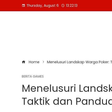
Skip
Thursday, August 6
13:22:14
to
content
Home
Menelusuri Landskap Warga Poker: T
BERITA GAMES
Menelusuri Lands
Taktik dan Pandua