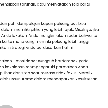
menaikkan taruhan, atau menyatakan fold kartu
 dan pot. Mempelajari kapan peluang pot bisa
m memiliki pilihan yang lebih bijak. Misalnya, jika
 Anda lakukan, Anda mungkin akan sadar bahwa itu
 kartu mana yang memiliki peluang lebih tinggi
ikan strategi Anda berdasarkan hal ini.
rmainan. Emosi dapat sungguh berdampak pada
arkan kekalahan mempengaruhi permainan Anda.
pilihan dan stop saat merasa tidak fokus. Memiliki
 adalah unsur utama dalam mendapatkan kesuksesan