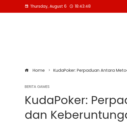
Skip
Thursday, August 6
18:43:48
to
content
Home
KudaPoker: Perpaduan Antara Met
BERITA GAMES
KudaPoker: Perpa
dan Keberuntung