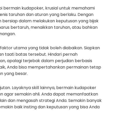
i bermain kudapoker, krusial untuk memahami
 jenis taruhan dan aturan yang berlaku. Dengan
 bersiap dalam melakukan keputusan yang bijak
harus bertaruh, menaikkan taruhan, atau bahkan
nangan.
faktor utama yang tidak boleh diabaikan. Siapkan
 taati batas tersebut. Hindari pernah
n, apalagi terjebak dalam perjudian berbasis
aik, Anda bisa mempertahankan permainan tetap
n yang besar.
utan. Layaknya skill lainnya, bermain kudapoker
un agar semakin ahli. Anda dapat memanfaatkan
 lain dan mengasah strategi Anda. Semakin banyak
makin baik insting dan keputusan yang bisa Anda