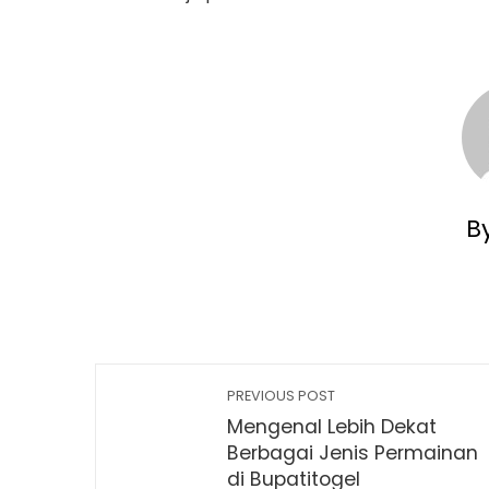
B
PREVIOUS POST
Mengenal Lebih Dekat
Berbagai Jenis Permainan
di Bupatitogel