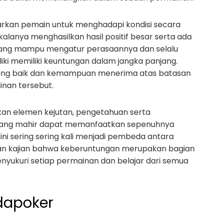
ajarkan pemain untuk menghadapi kondisi secara
kalanya menghasilkan hasil positif besar serta ada
yang mampu mengatur perasaannya dan selalu
ki memiliki keuntungan dalam jangka panjang.
 yang baik dan kemampuan menerima atas batasan
inan tersebut.
an elemen kejutan, pengetahuan serta
n yang mahir dapat memanfaatkan sepenuhnya
ini sering sering kali menjadi pembeda antara
an kajian bahwa keberuntungan merupakan bagian
nyukuri setiap permainan dan belajar dari semua
dapoker