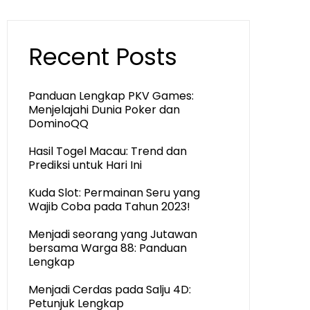
Recent Posts
Panduan Lengkap PKV Games:
Menjelajahi Dunia Poker dan
DominoQQ
Hasil Togel Macau: Trend dan
Prediksi untuk Hari Ini
Kuda Slot: Permainan Seru yang
Wajib Coba pada Tahun 2023!
Menjadi seorang yang Jutawan
bersama Warga 88: Panduan
Lengkap
Menjadi Cerdas pada Salju 4D:
Petunjuk Lengkap