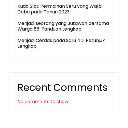
Kuda Slot: Permainan Seru yang Wajib
Coba pada Tahun 2023!
Menjadi seorang yang Jutawan bersama
Warga 88: Panduan Lengkap
Menjadi Cerdas pada Salju 4D: Petunjuk
Lengkap
Recent Comments
No comments to show.