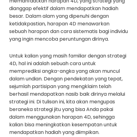
memanfaatkan harapan 4D, yang strategi yang
dianggap efektif dalam mendapatkan hadiah
besar. Dalam alam yang dipenuhi dengan
ketidakpastian, harapan 4D menawarkan
sebuah harapan dan cara sistematis bagi individu
yang ingin mencoba peruntungan dirinya.
Untuk kalian yang masih familiar dengan strategi
4D, hal ini adalah sebuah cara untuk
memprediksi angka-angka yang akan muncul
dalam undian. Dengan pendekatan yang tepat,
sejumlah partisipan yang mengklaim telah
berhasil mendapatkan nasib baik dirinya melalui
strategi ini. Di tulisan ini, kita akan mengupas
beraneka strategi jitu yang bisa Anda pakai
dalam menggunakan harapan 4D, sehingga
kalian bisa meningkatkan kesempatan untuk
mendapatkan hadiah yang diimpikan.