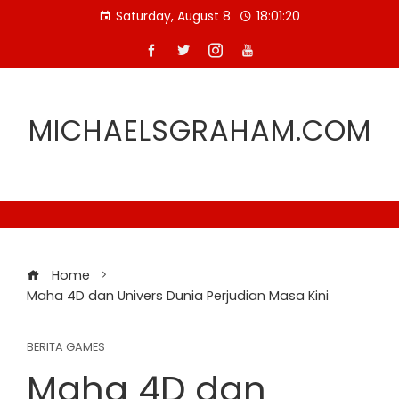
Skip
Saturday, August 8
18:01:20
to
content
MICHAELSGRAHAM.COM
Home
Maha 4D dan Univers Dunia Perjudian Masa Kini
BERITA GAMES
Maha 4D dan