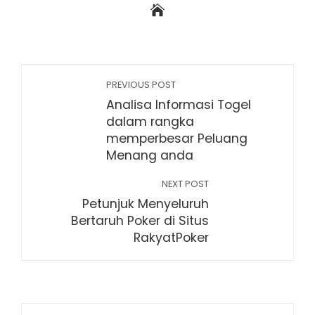
PREVIOUS POST
Analisa Informasi Togel
dalam rangka
memperbesar Peluang
Menang anda
NEXT POST
Petunjuk Menyeluruh
Bertaruh Poker di Situs
RakyatPoker