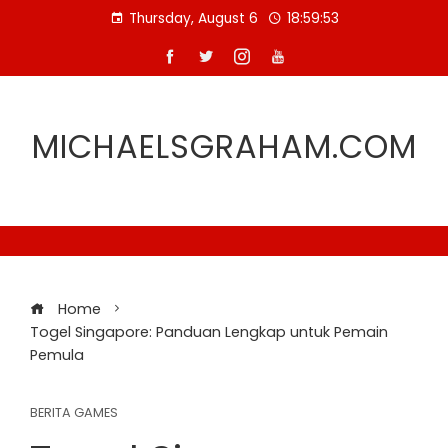
Skip
Thursday, August 6
18:59:53
to
content
MICHAELSGRAHAM.COM
Home
Togel Singapore: Panduan Lengkap untuk Pemain
Pemula
BERITA GAMES