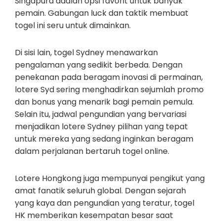
Singapura adalah opsi favorit untuk banyak
pemain. Gabungan luck dan taktik membuat
togel ini seru untuk dimainkan.
Di sisi lain, togel Sydney menawarkan
pengalaman yang sedikit berbeda. Dengan
penekanan pada beragam inovasi di permainan,
lotere Syd sering menghadirkan sejumlah promo
dan bonus yang menarik bagi pemain pemula.
Selain itu, jadwal pengundian yang bervariasi
menjadikan lotere Sydney pilihan yang tepat
untuk mereka yang sedang inginkan beragam
dalam perjalanan bertaruh togel online.
Lotere Hongkong juga mempunyai pengikut yang
amat fanatik seluruh global. Dengan sejarah
yang kaya dan pengundian yang teratur, togel
HK memberikan kesempatan besar saat