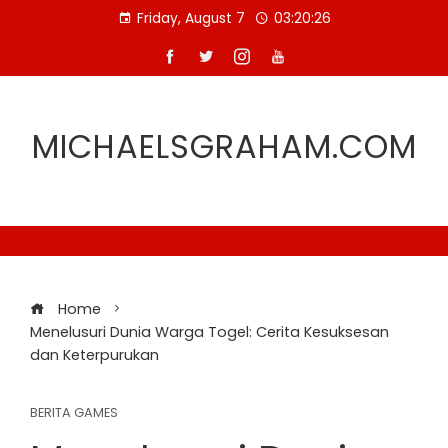
Skip
Friday, August 7
03:20:27
to
content
MICHAELSGRAHAM.COM
Home
Menelusuri Dunia Warga Togel: Cerita Kesuksesan
dan Keterpurukan
BERITA GAMES