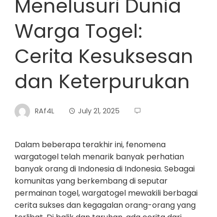
Menelusuri Dunia
Warga Togel:
Cerita Kesuksesan
dan Keterpurukan
RAf4L
July 21, 2025
Dalam beberapa terakhir ini, fenomena
wargatogel telah menarik banyak perhatian
banyak orang di Indonesia di Indonesia. Sebagai
komunitas yang berkembang di seputar
permainan togel, wargatogel mewakili berbagai
cerita sukses dan kegagalan orang-orang yang