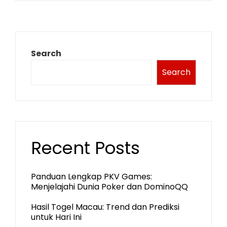
Search
Search
Recent Posts
Panduan Lengkap PKV Games:
Menjelajahi Dunia Poker dan DominoQQ
Hasil Togel Macau: Trend dan Prediksi
untuk Hari Ini