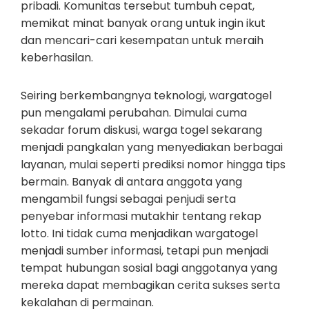
pribadi. Komunitas tersebut tumbuh cepat,
memikat minat banyak orang untuk ingin ikut
dan mencari-cari kesempatan untuk meraih
keberhasilan.
Seiring berkembangnya teknologi, wargatogel
pun mengalami perubahan. Dimulai cuma
sekadar forum diskusi, warga togel sekarang
menjadi pangkalan yang menyediakan berbagai
layanan, mulai seperti prediksi nomor hingga tips
bermain. Banyak di antara anggota yang
mengambil fungsi sebagai penjudi serta
penyebar informasi mutakhir tentang rekap
lotto. Ini tidak cuma menjadikan wargatogel
menjadi sumber informasi, tetapi pun menjadi
tempat hubungan sosial bagi anggotanya yang
mereka dapat membagikan cerita sukses serta
kekalahan di permainan.