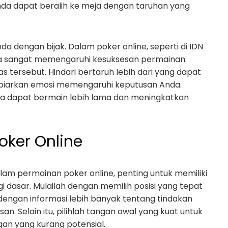
nda dapat beralih ke meja dengan taruhan yang
da dengan bijak. Dalam poker online, seperti di IDN
a sangat memengaruhi kesuksesan permainan.
s tersebut. Hindari bertaruh lebih dari yang dapat
 biarkan emosi memengaruhi keputusan Anda.
a dapat bermain lebih lama dan meningkatkan
oker Online
am permainan poker online, penting untuk memiliki
asar. Mulailah dengan memilih posisi yang tepat
 dengan informasi lebih banyak tentang tindakan
. Selain itu, pilihlah tangan awal yang kuat untuk
gan yang kurang potensial.