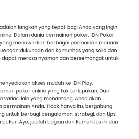
adalah langkah yang tepat bagi Anda yang ingin
line. Dalam dunia permainan poker, IDN Poker
er yang menawarkan berbagai permainan menarik
engan dukungan dari komunitas yang solid dan
 dapat merasa nyaman dan bersemangat untuk
menyediakan akses mudah ke IDN Play,
an poker online yang tak terlupakan. Dari
a variasi lain yang menantang, Anda akan
 permainan Anda. Tidak hanya itu, bergabung
g untuk berbagi pengalaman, strategi, dan tips
oker. Ayo, jadilah bagian dari komunitas ini dan