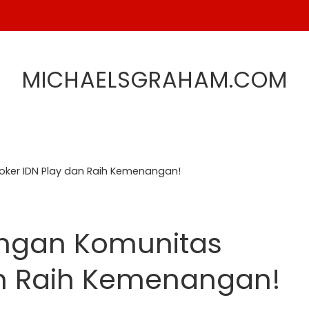
MICHAELSGRAHAM.COM
ker IDN Play dan Raih Kemenangan!
ngan Komunitas
an Raih Kemenangan!