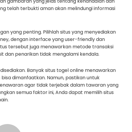
tkan gambaran yang jelas tentang kehandalan dan
g telah terbukti aman akan melindungi informasi
gan yang penting. Pilihlah situs yang menyediakan
ney, dengan interface yang user-friendly dan
situs tersebut juga menawarkan metode transaksi
it dan penarikan tidak mengalami kendala.
disediakan. Banyak situs togel online menawarkan
 bisa dimanfaatkan. Namun, pastikan untuk
enawaran agar tidak terjebak dalam tawaran yang
an semua faktor ini, Anda dapat memilih situs
ain.