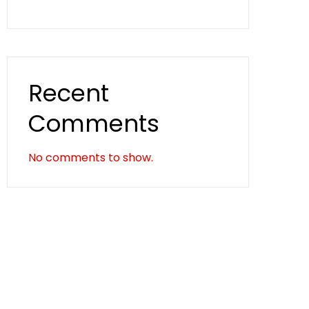
Recent
Comments
No comments to show.