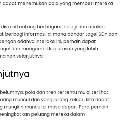
ain dapat menemukan pola yang memberi mereka
rdiskusi tentang berbagai strategi dan analisis
at berbagi informasi, di mana bandar togel SDY dan
engan adanya interaksi ini, pemain dapat
ogel dan mengambil keputusan yang lebih
ainan selanjutnya.
njutnya
lumnya, pola dan tren tertentu mulai terlihat.
ng muncul dan yang jarang keluar, kita dapat
ng mungkin muncul di masa depan. Para pemain
k meningkatkan peluang mereka dalam