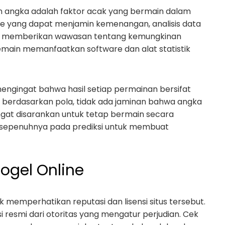
n angka adalah faktor acak yang bermain dalam
de yang dapat menjamin kemenangan, analisis data
t memberikan wawasan tentang kemungkinan
emain memanfaatkan software dan alat statistik
mengingat bahwa hasil setiap permainan bersifat
i berdasarkan pola, tidak ada jaminan bahwa angka
angat disarankan untuk tetap bermain secara
 sepenuhnya pada prediksi untuk membuat
ogel Online
uk memperhatikan reputasi dan lisensi situs tersebut.
si resmi dari otoritas yang mengatur perjudian. Cek