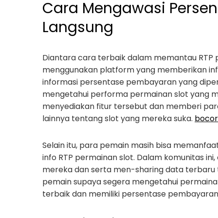
Cara Mengawasi Perse
Langsung
Diantara cara terbaik dalam memantau RTP p
menggunakan platform yang memberikan inf
informasi persentase pembayaran yang diper
mengetahui performa permainan slot yang mer
menyediakan fitur tersebut dan memberi para
lainnya tentang slot yang mereka suka.
bocor
Selain itu, para pemain masih bisa memanfaa
info RTP permainan slot. Dalam komunitas in
mereka dan serta men-sharing data terbaru 
pemain supaya segera mengetahui permaina
terbaik dan memiliki persentase pembayaran 