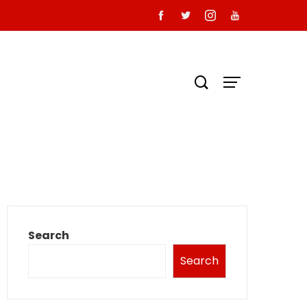
Search
Search