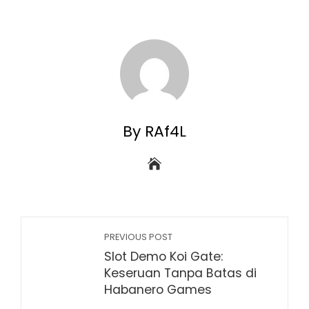
By RAf4L
PREVIOUS POST
Slot Demo Koi Gate:
Keseruan Tanpa Batas di
Habanero Games