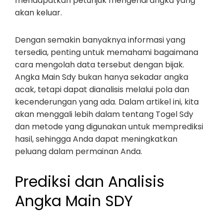
mendapatkan petunjuk mengenai angka yang
akan keluar.
Dengan semakin banyaknya informasi yang
tersedia, penting untuk memahami bagaimana
cara mengolah data tersebut dengan bijak.
Angka Main Sdy bukan hanya sekadar angka
acak, tetapi dapat dianalisis melalui pola dan
kecenderungan yang ada. Dalam artikel ini, kita
akan menggali lebih dalam tentang Togel Sdy
dan metode yang digunakan untuk memprediksi
hasil, sehingga Anda dapat meningkatkan
peluang dalam permainan Anda.
Prediksi dan Analisis
Angka Main SDY