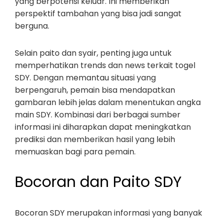
yang berpotensi keluar. Ini memberikan
perspektif tambahan yang bisa jadi sangat
berguna.
Selain paito dan syair, penting juga untuk
memperhatikan trends dan news terkait togel
SDY. Dengan memantau situasi yang
berpengaruh, pemain bisa mendapatkan
gambaran lebih jelas dalam menentukan angka
main SDY. Kombinasi dari berbagai sumber
informasi ini diharapkan dapat meningkatkan
prediksi dan memberikan hasil yang lebih
memuaskan bagi para pemain.
Bocoran dan Paito SDY
Bocoran SDY merupakan informasi yang banyak