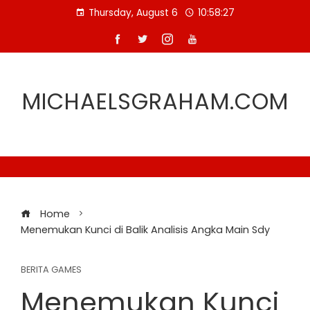
Skip
Thursday, August 6
10:58:28
to
content
MICHAELSGRAHAM.COM
Home
Menemukan Kunci di Balik Analisis Angka Main Sdy
BERITA GAMES
Menemukan Kunci