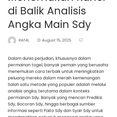
di Balik Analisis
Angka Main Sdy
RAf4L
August 15, 2025
Dalam dunia perjudian, khususnya dalam
permainan togel, banyak pemain yang berusaha
menemukan cara terbaik untuk meningkatkan
peluang mereka dalam meraih kemenangan.
Salah satu metode yang populer adalah melalui
analisis angka, terutama dalam konteks
permainan Sdy. Banyak yang mencari Prediksi
Sdy, Bocoran Sdy, hingga berbagai sumber
informasi seperti Paito Sdy dan Syair Sdy untuk