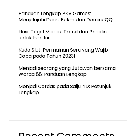
Panduan Lengkap PKV Games:
Menjelajahi Dunia Poker dan DominoQQ
Hasil Togel Macau: Trend dan Prediksi
untuk Hari Ini
Kuda Slot: Permainan Seru yang Wajib
Coba pada Tahun 2023!
Menjadi seorang yang Jutawan bersama
Warga 88: Panduan Lengkap
Menjadi Cerdas pada Salju 4D: Petunjuk
Lengkap