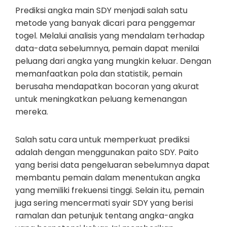
Prediksi angka main SDY menjadi salah satu
metode yang banyak dicari para penggemar
togel. Melalui analisis yang mendalam terhadap
data-data sebelumnya, pemain dapat menilai
peluang dari angka yang mungkin keluar. Dengan
memanfaatkan pola dan statistik, pemain
berusaha mendapatkan bocoran yang akurat
untuk meningkatkan peluang kemenangan
mereka.
Salah satu cara untuk memperkuat prediksi
adalah dengan menggunakan paito SDY. Paito
yang berisi data pengeluaran sebelumnya dapat
membantu pemain dalam menentukan angka
yang memiliki frekuensi tinggi. Selain itu, pemain
juga sering mencermati syair SDY yang berisi
ramalan dan petunjuk tentang angka-angka