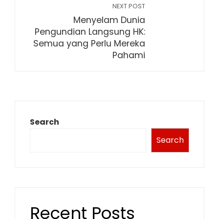
NEXT POST
Menyelam Dunia
Pengundian Langsung HK:
Semua yang Perlu Mereka
Pahami
Search
Search
Recent Posts