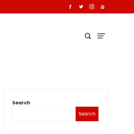
Search
Search