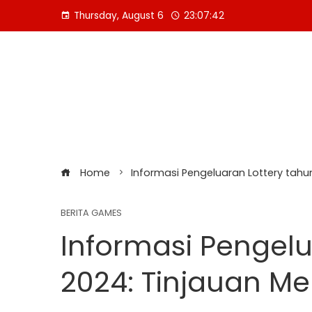
Skip
Thursday, August 6
23:07:43
to
content
Home
Informasi Pengeluaran Lottery tah
BERITA GAMES
Informasi Pengelu
2024: Tinjauan M