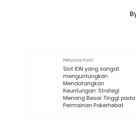
B
PREVIOUS POST
Slot IDN yang sangat
menguntungkan
Mendatangkan
Keuntungan: Strategi
Menang Besar Tinggi pada
Permainan Pokerhebat