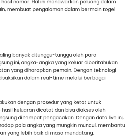
a hasil nomor. Hal ini menawarkan peluang dalam
ain, membuat pengalaman dalam bermain togel
paling banyak ditunggu-tunggu oleh para
sung ini, angka-angka yang keluar diberitahukan
atan yang diharapkan pemain. Dengan teknologi
disaksikan dalam real-time melalui berbagai
lakukan dengan prosedur yang ketat untuk
hasil keluaran dicatat dan bisa diakses oleh
gsung di tempat pengacakan. Dengan data live ini,
rhadap pola angka yang mungkin muncul, membantu
n yang lebih baik di masa mendatang.