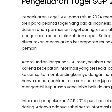
Pengeluaran Togel SGP 
Pengeluaran Togel SGP pada tahun 2024 men
oleh para pecinta togel yang ada di Indone
dalam ranah permainan togel daring, esensia
pengeluaran secara akurat dan cepat. Setia
diumumkan menawarkan kesempatan mungkin
pemain.
Acara undian langsung SGP menyediakan upd
Karena kecepatan informasi yang tersedia, 
keluar serta membandingkannya dengan nomor
hanya menambahkan rasa seru, namun juga 
mengambil keputusan yang lebih baik dalam 
Informasi pengeluaran SGP 2024 pun kian leb
daring. Adanya adanya tabel serta informasi 