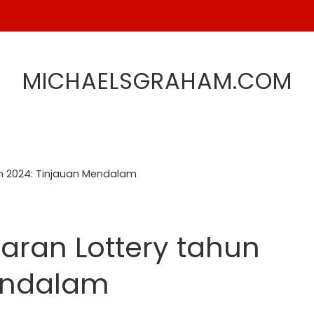
MICHAELSGRAHAM.COM
un 2024: Tinjauan Mendalam
aran Lottery tahun
endalam