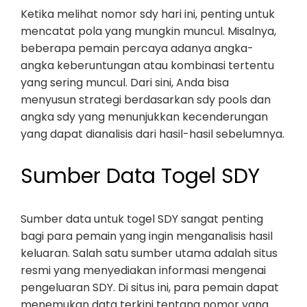
Ketika melihat nomor sdy hari ini, penting untuk
mencatat pola yang mungkin muncul. Misalnya,
beberapa pemain percaya adanya angka-
angka keberuntungan atau kombinasi tertentu
yang sering muncul. Dari sini, Anda bisa
menyusun strategi berdasarkan sdy pools dan
angka sdy yang menunjukkan kecenderungan
yang dapat dianalisis dari hasil-hasil sebelumnya.
Sumber Data Togel SDY
Sumber data untuk togel SDY sangat penting
bagi para pemain yang ingin menganalisis hasil
keluaran. Salah satu sumber utama adalah situs
resmi yang menyediakan informasi mengenai
pengeluaran SDY. Di situs ini, para pemain dapat
menemukan data terkini tentang nomor yang