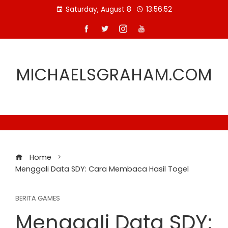
Skip
Saturday, August 8
13:56:53
to
content
MICHAELSGRAHAM.COM
Home
Menggali Data SDY: Cara Membaca Hasil Togel
BERITA GAMES
Menggali Data SDY: