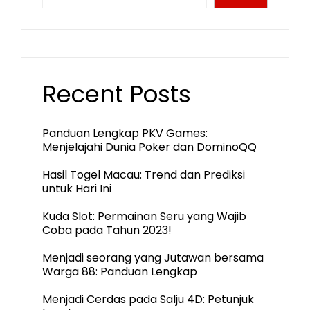
Recent Posts
Panduan Lengkap PKV Games:
Menjelajahi Dunia Poker dan DominoQQ
Hasil Togel Macau: Trend dan Prediksi
untuk Hari Ini
Kuda Slot: Permainan Seru yang Wajib
Coba pada Tahun 2023!
Menjadi seorang yang Jutawan bersama
Warga 88: Panduan Lengkap
Menjadi Cerdas pada Salju 4D: Petunjuk