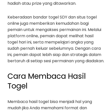
hadiah atau prize yang ditawarkan.
Keberadaan bandar togel SDY dan situs togel
online juga memberikan kemudahan bagi
pemain untuk mengakses permainan ini. Melalui
platform online, pemain dapat melihat hasil
togel hari ini, serta mempelajari angka yang
sudah pernah keluar sebelumnya. Dengan cara
ini, pemain dapat lebih siap dan strategis dalam
bertaruh di setiap sesi permainan yang diadakan.
Cara Membaca Hasil
Togel
Membaca hasil togel bisa menjadi hal yang
mudah jika Anda memahami format dan