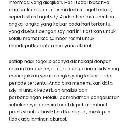
informasi yang disajikan. Hasil togel biasanya
diumumkan secara resmi di situs togel terkait,
seperti situs togel sdy. Anda akan menemukan
angka-angka yang keluar pada hari tertentu,
yang disebut dengan sdy hari ini. Pastikan untuk
selalu memeriksa sumber resmi untuk
mendapatkan informasi yang akurat.
Setiap hasil togel biasanya dilengkapi dengan
rincian tambahan, seperti pengeluaran sdy yang
menunjukkan semua angka yang keluar pada
periode tertentu. Anda bisa menemukan data
sdy ini untuk keperluan analisis dan
perbandingan. Melalui pemahaman pengeluaran
sebelumnya, pemain togel dapat membuat
prediksi untuk hasil-hasil ke depan, meskipun
tidak ada jaminan akurasi.