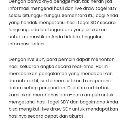
Dengan banyaknya penggemar, tak heran jika
informasi mengenai hasil dan live draw togel SDY
selalu ditunggu-tunggu. Sementara itu, bagi Anda
yang hendak mengetahui hasil togel SDY secara
langsung, ada berbagai cara yang dilakukan
untuk memastikan Anda tidak ketinggalan
informasi terkini.
Dengan live SDY, para pemain dapat menonton
hasil keluaran angka secara real-time. Hal ini
memberikan pengalaman yang mendebarkan
dan interaktif, serta memastikan transparansi
dalam setiap pengundian. Di dalam artikel ini,
kami akan membahas cara-cara ampuh untuk
mengetahui hasil togel SDY dan bagaimana Anda
bisa mengikuti live draw SDY untuk mendapatkan
hasilnya secara cepat dan akurat.