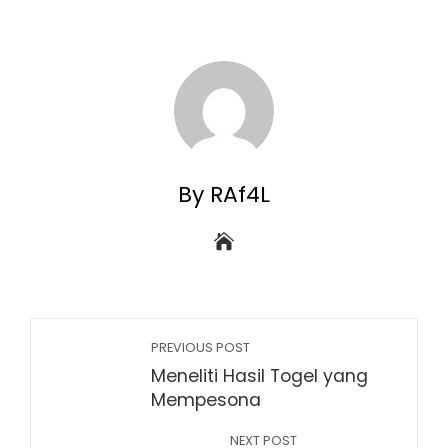
By RAf4L
PREVIOUS POST
Meneliti Hasil Togel yang
Mempesona
NEXT POST