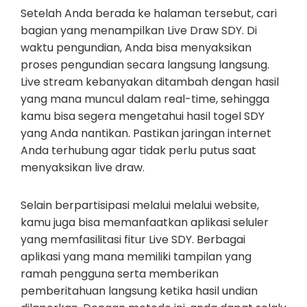
Setelah Anda berada ke halaman tersebut, cari
bagian yang menampilkan Live Draw SDY. Di
waktu pengundian, Anda bisa menyaksikan
proses pengundian secara langsung langsung.
Live stream kebanyakan ditambah dengan hasil
yang mana muncul dalam real-time, sehingga
kamu bisa segera mengetahui hasil togel SDY
yang Anda nantikan. Pastikan jaringan internet
Anda terhubung agar tidak perlu putus saat
menyaksikan live draw.
Selain berpartisipasi melalui melalui website,
kamu juga bisa memanfaatkan aplikasi seluler
yang memfasilitasi fitur Live SDY. Berbagai
aplikasi yang mana memiliki tampilan yang
ramah pengguna serta memberikan
pemberitahuan langsung ketika hasil undian