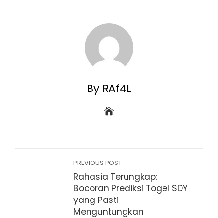
By RAf4L
PREVIOUS POST
Rahasia Terungkap:
Bocoran Prediksi Togel SDY
yang Pasti
Menguntungkan!