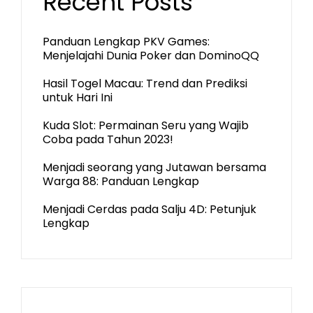
Recent Posts
Panduan Lengkap PKV Games:
Menjelajahi Dunia Poker dan DominoQQ
Hasil Togel Macau: Trend dan Prediksi
untuk Hari Ini
Kuda Slot: Permainan Seru yang Wajib
Coba pada Tahun 2023!
Menjadi seorang yang Jutawan bersama
Warga 88: Panduan Lengkap
Menjadi Cerdas pada Salju 4D: Petunjuk
Lengkap