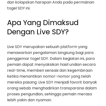
dan kolapskan harapan Anda pada permainan
togel SDY ini.
Apa Yang Dimaksud
Dengan Live SDY?
Live SDY merupakan sebuah platform yang
menawarkan pengalaman langsung bagi para
penggemar togel SDY. Dalam kegiatan ini, para
pemain dapat menyaksikan hasil undian secara
real-time, memberi sensasi dan kegembiraan
ketika menantikan nomor-nomor yang telah
mereka pasang. Live SDY menjadi favorit banyak
orang sebab menghadirkan transparansi dalam
proses pengundian, sehingga pemain merasa
lebih yakin dan nyaman.