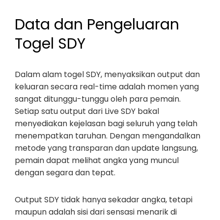
Data dan Pengeluaran
Togel SDY
Dalam alam togel SDY, menyaksikan output dan
keluaran secara real-time adalah momen yang
sangat ditunggu-tunggu oleh para pemain.
Setiap satu output dari Live SDY bakal
menyediakan kejelasan bagi seluruh yang telah
menempatkan taruhan. Dengan mengandalkan
metode yang transparan dan update langsung,
pemain dapat melihat angka yang muncul
dengan segara dan tepat.
Output SDY tidak hanya sekadar angka, tetapi
maupun adalah sisi dari sensasi menarik di