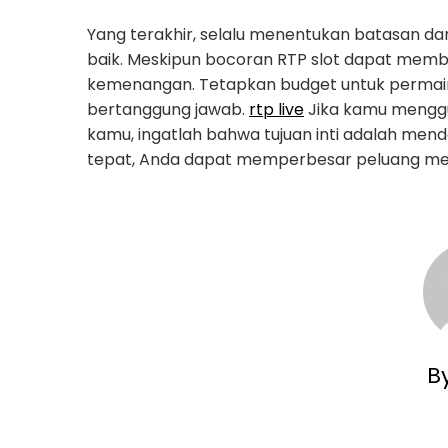
Yang terakhir, selalu menentukan batasan d
baik. Meskipun bocoran RTP slot dapat membe
kemenangan. Tetapkan budget untuk permai
bertanggung jawab.
rtp live
Jika kamu menggu
kamu, ingatlah bahwa tujuan inti adalah m
tepat, Anda dapat memperbesar peluang me
B