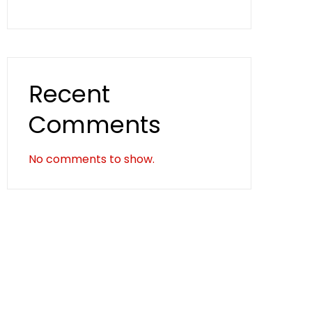
Recent
Comments
No comments to show.