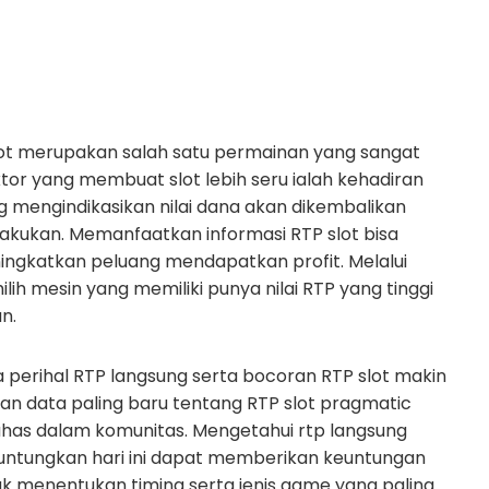
slot merupakan salah satu permainan yang sangat
tor yang membuat slot lebih seru ialah kehadiran
mengindikasikan nilai dana akan dikembalikan
lakukan. Memanfaatkan informasi RTP slot bisa
ningkatkan peluang mendapatkan profit. Melalui
h mesin yang memiliki punya nilai RTP yang tinggi
n.
 perihal RTP langsung serta bocoran RTP slot makin
n data paling baru tentang RTP slot pragmatic
ahas dalam komunitas. Mengetahui rtp langsung
untungkan hari ini dapat memberikan keuntungan
 menentukan timing serta jenis game yang paling