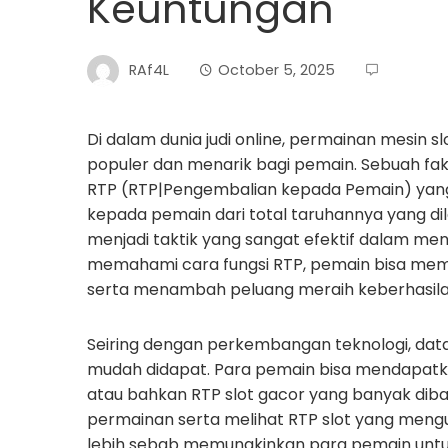
Keuntungan
RAf4L
October 5, 2025
Di dalam dunia judi online, permainan mesin 
populer dan menarik bagi pemain. Sebuah fak
RTP (RTP|Pengembalian kepada Pemain) yang 
kepada pemain dari total taruhannya yang di
menjadi taktik yang sangat efektif dalam me
memahami cara fungsi RTP, pemain bisa memili
serta menambah peluang meraih keberhasila
Seiring dengan perkembangan teknologi, data
mudah didapat. Para pemain bisa mendapatka
atau bahkan RTP slot gacor yang banyak dib
permainan serta melihat RTP slot yang meng
lebih sebab memungkinkan para pemain untuk