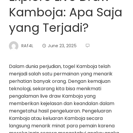
Kamboja: Apa Saja
yang Terjadi?
RAf4L
June 23, 2025
Dalam dunia perjudian, togel Kamboja telah
menjadi salah satu permainan yang menarik
perhatian banyak orang. Dengan kemajuan
teknologi, sekarang kita bisa menikmati
pengalaman live draw Kamboja yang
memberikan kejelasan dan keandalan dalam
mengetahui hasil pengeluaran. Pengeluaran
Kamboja atau keluaran Kamboja secara
langsung menarik minat para pemain karena