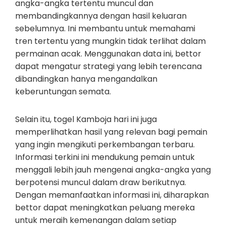
angka-angka tertentu muncul dan
membandingkannya dengan hasil keluaran
sebelumnya. Ini membantu untuk memahami
tren tertentu yang mungkin tidak terlihat dalam
permainan acak. Menggunakan data ini, bettor
dapat mengatur strategi yang lebih terencana
dibandingkan hanya mengandalkan
keberuntungan semata.
Selain itu, togel Kamboja hari ini juga
memperlihatkan hasil yang relevan bagi pemain
yang ingin mengikuti perkembangan terbaru.
Informasi terkini ini mendukung pemain untuk
menggali lebih jauh mengenai angka-angka yang
berpotensi muncul dalam draw berikutnya.
Dengan memanfaatkan informasi ini, diharapkan
bettor dapat meningkatkan peluang mereka
untuk meraih kemenangan dalam setiap