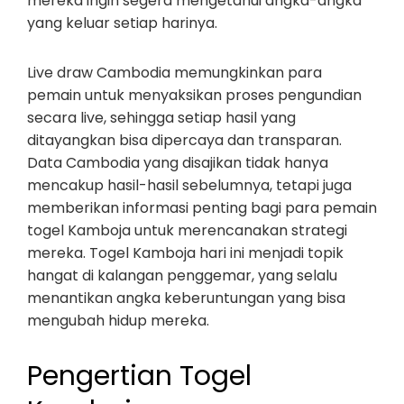
mereka ingin segera mengetahui angka-angka
yang keluar setiap harinya.
Live draw Cambodia memungkinkan para
pemain untuk menyaksikan proses pengundian
secara live, sehingga setiap hasil yang
ditayangkan bisa dipercaya dan transparan.
Data Cambodia yang disajikan tidak hanya
mencakup hasil-hasil sebelumnya, tetapi juga
memberikan informasi penting bagi para pemain
togel Kamboja untuk merencanakan strategi
mereka. Togel Kamboja hari ini menjadi topik
hangat di kalangan penggemar, yang selalu
menantikan angka keberuntungan yang bisa
mengubah hidup mereka.
Pengertian Togel