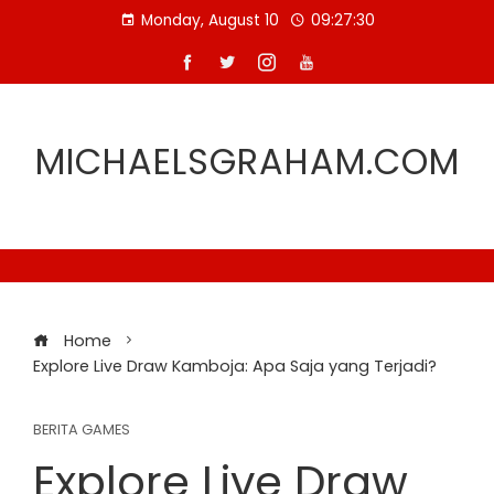
Skip
Monday, August 10
09:27:31
to
content
MICHAELSGRAHAM.COM
Home
Explore Live Draw Kamboja: Apa Saja yang Terjadi?
BERITA GAMES
Explore Live Draw