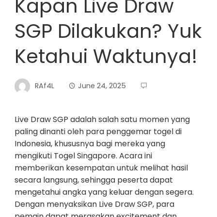
Kapan Live Draw
SGP Dilakukan? Yuk
Ketahui Waktunya!
RAf4L
June 24, 2025
Live Draw SGP adalah salah satu momen yang
paling dinanti oleh para penggemar togel di
Indonesia, khususnya bagi mereka yang
mengikuti Togel Singapore. Acara ini
memberikan kesempatan untuk melihat hasil
secara langsung, sehingga peserta dapat
mengetahui angka yang keluar dengan segera.
Dengan menyaksikan Live Draw SGP, para
pemain dapat merasakan excitement dan