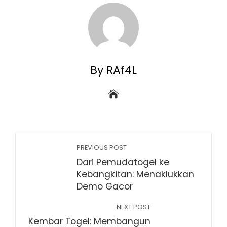
By RAf4L
PREVIOUS POST
Dari Pemudatogel ke
Kebangkitan: Menaklukkan
Demo Gacor
NEXT POST
Kembar Togel: Membangun