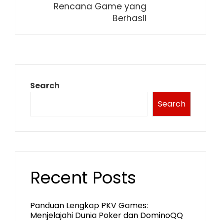
Rencana Game yang
Berhasil
Search
Search
Recent Posts
Panduan Lengkap PKV Games:
Menjelajahi Dunia Poker dan DominoQQ