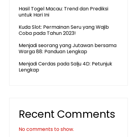
Hasil Togel Macau: Trend dan Prediksi
untuk Hari Ini
Kuda Slot: Permainan Seru yang Wajib
Coba pada Tahun 2023!
Menjadi seorang yang Jutawan bersama
Warga 88: Panduan Lengkap
Menjadi Cerdas pada Salju 4D: Petunjuk
Lengkap
Recent Comments
No comments to show.