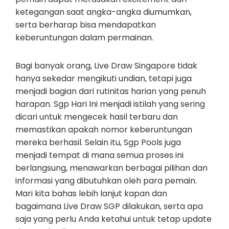
ketegangan saat angka-angka diumumkan,
serta berharap bisa mendapatkan
keberuntungan dalam permainan.
Bagi banyak orang, Live Draw Singapore tidak
hanya sekedar mengikuti undian, tetapi juga
menjadi bagian dari rutinitas harian yang penuh
harapan. Sgp Hari Ini menjadi istilah yang sering
dicari untuk mengecek hasil terbaru dan
memastikan apakah nomor keberuntungan
mereka berhasil. Selain itu, Sgp Pools juga
menjadi tempat di mana semua proses ini
berlangsung, menawarkan berbagai pilihan dan
informasi yang dibutuhkan oleh para pemain.
Mari kita bahas lebih lanjut kapan dan
bagaimana Live Draw SGP dilakukan, serta apa
saja yang perlu Anda ketahui untuk tetap update