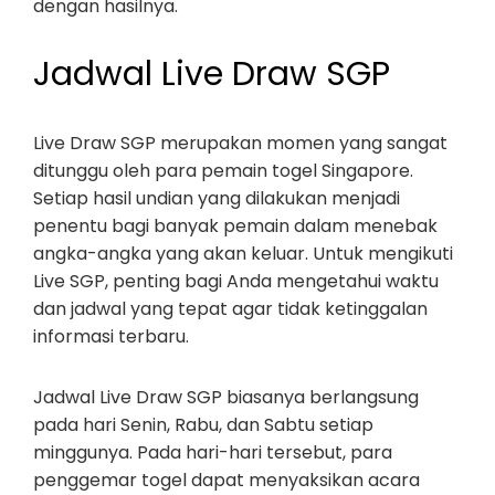
dengan hasilnya.
Jadwal Live Draw SGP
Live Draw SGP merupakan momen yang sangat
ditunggu oleh para pemain togel Singapore.
Setiap hasil undian yang dilakukan menjadi
penentu bagi banyak pemain dalam menebak
angka-angka yang akan keluar. Untuk mengikuti
Live SGP, penting bagi Anda mengetahui waktu
dan jadwal yang tepat agar tidak ketinggalan
informasi terbaru.
Jadwal Live Draw SGP biasanya berlangsung
pada hari Senin, Rabu, dan Sabtu setiap
minggunya. Pada hari-hari tersebut, para
penggemar togel dapat menyaksikan acara