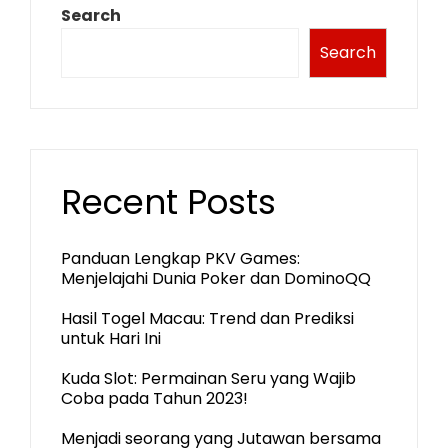
Search
Search
Recent Posts
Panduan Lengkap PKV Games:
Menjelajahi Dunia Poker dan DominoQQ
Hasil Togel Macau: Trend dan Prediksi
untuk Hari Ini
Kuda Slot: Permainan Seru yang Wajib
Coba pada Tahun 2023!
Menjadi seorang yang Jutawan bersama