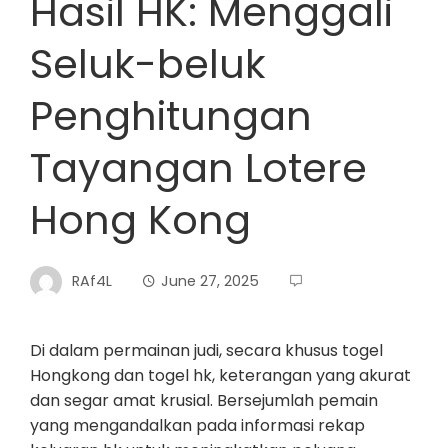
Hasil HK: Menggali
Seluk-beluk
Penghitungan
Tayangan Lotere
Hong Kong
RAf4L
June 27, 2025
Di dalam permainan judi, secara khusus togel
Hongkong dan togel hk, keterangan yang akurat
dan segar amat krusial. Bersejumlah pemain
yang mengandalkan pada informasi rekap