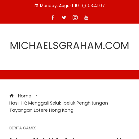
Skip
Monday, August 10
03:41:07
to
content
MICHAELSGRAHAM.COM
Home
Hasil HK: Menggali Seluk-beluk Penghitungan
Tayangan Lotere Hong Kong
BERITA GAMES