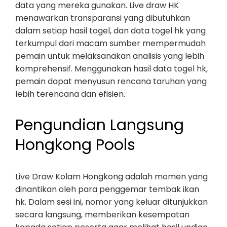
data yang mereka gunakan. Live draw HK
menawarkan transparansi yang dibutuhkan
dalam setiap hasil togel, dan data togel hk yang
terkumpul dari macam sumber mempermudah
pemain untuk melaksanakan analisis yang lebih
komprehensif. Menggunakan hasil data togel hk,
pemain dapat menyusun rencana taruhan yang
lebih terencana dan efisien.
Pengundian Langsung
Hongkong Pools
Live Draw Kolam Hongkong adalah momen yang
dinantikan oleh para penggemar tembak ikan
hk. Dalam sesi ini, nomor yang keluar ditunjukkan
secara langsung, memberikan kesempatan