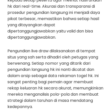
kepada setiap peserta agar melihat hasil undian
hk dari real-time. Akurasi dan transparansi di
prosedur pengundian langsung ini menjadi daya
pikat terbesar, memastikan bahwa setiap hasil
yang ditayangkan dapat
dipertanggungjawabkan yaitu valid dan bisa
dipertanggungjawabkan.
Pengundian live draw dilaksanakan di tempat
situs yang sah serta dihadiri oleh petugas yang
berwenang. Setiap nomor yang ditarik dari
pengundian langsung hk ini nanti dicatat dan
dalam arsip sebagai data rekaman togel hk. Ini
sangat penting bagi pemain agar membuat
rekap keluaran hk secara akurat, memungkinkan
mereka menganalisis pola-pola dan membuat
strategi dalam taruhan di masa mendatang
kedepannya.