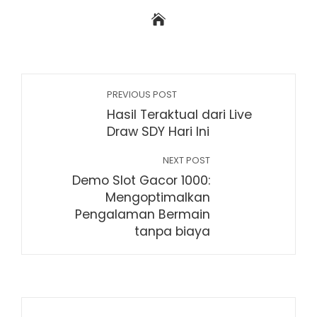
PREVIOUS POST
Hasil Teraktual dari Live
Draw SDY Hari Ini
NEXT POST
Demo Slot Gacor 1000:
Mengoptimalkan
Pengalaman Bermain
tanpa biaya