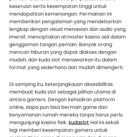
keseruan serta kesempatan tinggi untuk
mendapatkan kemenangan. Permainan ini
memberikan pengalaman yang mendebarkan
lengkap dengan visual menawan dan audio yang
imersif, menciptakan atmosfer kasino asli dalam
genggaman tangan pemain. Banyak orang
mencari hiburan yang dapat diakses dengan
mudah, dan kuda slot menawarkan itu dalam
format yang sederhana dan mudah dimengerti.
Di samping itu, keterjangkauan aksesibilitas
membuat kuda slot sebagai pilihan utama di
antara gamers. Dengan kehadiran platform
online, siapa pun bisa bermain game dari
kenyamanan rumah mereka tanpa harus perlu
mengunjungi kasino fisik.
kudaslot
Hal ini sekali
lagi memberi kesempatan gamers untuk