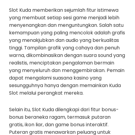
Slot Kuda memberikan sejumlah fitur istimewa
yang membuat setiap sesi game menjadi lebih
menyenangkan dan menguntungkan. Salah satu
kemampuan yang paling mencolok adalah grafis
yang menakjubkan dan audio yang berkualitas
tinggi. Tampilan grafik yang cahaya dan penuh
warna, dikombinasikan dengan suara sound yang
realistis, menciptakan pengalaman bermain
yang menyeluruh dan menggembirakan. Pemain
dapat mengalami suasana kasino yang
sesungguhnya hanya dengan memainkan Kuda
Slot melalui perangkat mereka.
Selain itu, Slot Kuda dilengkapi dari fitur bonus-
bonus beraneka ragam, termasuk putaran
gratis, ikon liar, dan game bonus interaktif.
Puteran gratis menawarkan peluang untuk