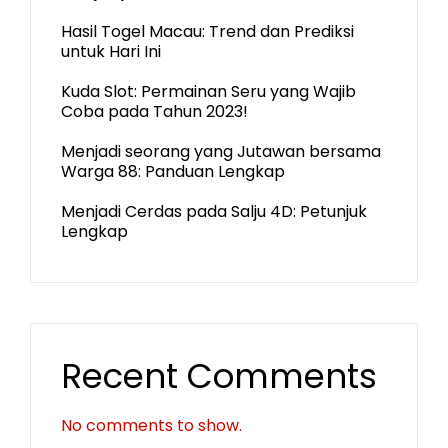
Hasil Togel Macau: Trend dan Prediksi
untuk Hari Ini
Kuda Slot: Permainan Seru yang Wajib
Coba pada Tahun 2023!
Menjadi seorang yang Jutawan bersama
Warga 88: Panduan Lengkap
Menjadi Cerdas pada Salju 4D: Petunjuk
Lengkap
Recent Comments
No comments to show.