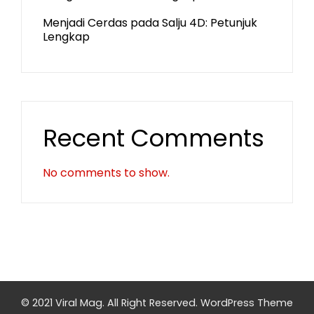
Menjadi Cerdas pada Salju 4D: Petunjuk
Lengkap
Recent Comments
No comments to show.
© 2021 Viral Mag. All Right Reserved.
WordPress Theme