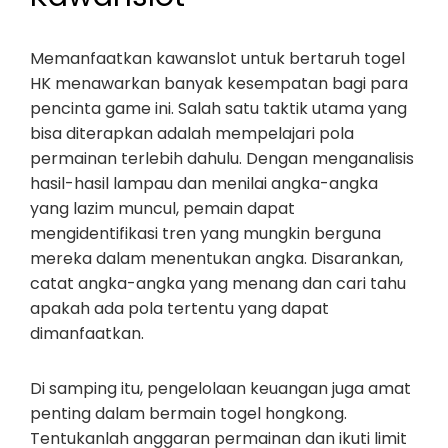
Memanfaatkan kawanslot untuk bertaruh togel
HK menawarkan banyak kesempatan bagi para
pencinta game ini. Salah satu taktik utama yang
bisa diterapkan adalah mempelajari pola
permainan terlebih dahulu. Dengan menganalisis
hasil-hasil lampau dan menilai angka-angka
yang lazim muncul, pemain dapat
mengidentifikasi tren yang mungkin berguna
mereka dalam menentukan angka. Disarankan,
catat angka-angka yang menang dan cari tahu
apakah ada pola tertentu yang dapat
dimanfaatkan.
Di samping itu, pengelolaan keuangan juga amat
penting dalam bermain togel hongkong.
Tentukanlah anggaran permainan dan ikuti limit