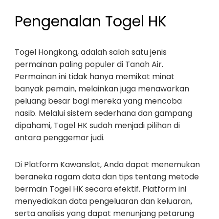
Pengenalan Togel HK
Togel Hongkong, adalah salah satu jenis
permainan paling populer di Tanah Air.
Permainan ini tidak hanya memikat minat
banyak pemain, melainkan juga menawarkan
peluang besar bagi mereka yang mencoba
nasib. Melalui sistem sederhana dan gampang
dipahami, Togel HK sudah menjadi pilihan di
antara penggemar judi.
Di Platform Kawanslot, Anda dapat menemukan
beraneka ragam data dan tips tentang metode
bermain Togel HK secara efektif. Platform ini
menyediakan data pengeluaran dan keluaran,
serta analisis yang dapat menunjang petarung