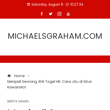
Skip
Saturday, August 8
10:27:35
to
content
MICHAELSGRAHAM.COM
Home
Menjadi Seorang Ahli Togel HK: Cara Jitu di Situs
Kawanslot
BERITA GAMES