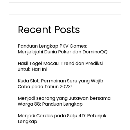
Recent Posts
Panduan Lengkap PKV Games:
Menjelajahi Dunia Poker dan DominoQQ
Hasil Togel Macau: Trend dan Prediksi
untuk Hari Ini
Kuda Slot: Permainan Seru yang Wajib
Coba pada Tahun 2023!
Menjadi seorang yang Jutawan bersama
Warga 88: Panduan Lengkap
Menjadi Cerdas pada Salju 4D: Petunjuk
Lengkap