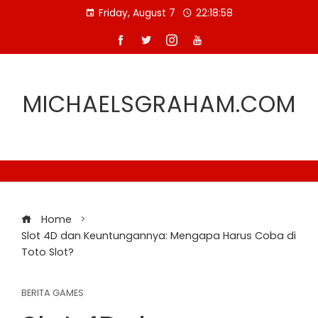
Skip
Friday, August 7
22:18:58
to
content
MICHAELSGRAHAM.COM
Home
Slot 4D dan Keuntungannya: Mengapa Harus Coba di
Toto Slot?
BERITA GAMES