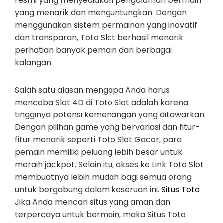
resmi yang menyediakan pengalaman bermain
yang menarik dan menguntungkan. Dengan
menggunakan sistem permainan yang inovatif
dan transparan, Toto Slot berhasil menarik
perhatian banyak pemain dari berbagai
kalangan.
Salah satu alasan mengapa Anda harus
mencoba Slot 4D di Toto Slot adalah karena
tingginya potensi kemenangan yang ditawarkan.
Dengan pilihan game yang bervariasi dan fitur-
fitur menarik seperti Toto Slot Gacor, para
pemain memiliki peluang lebih besar untuk
meraih jackpot. Selain itu, akses ke Link Toto Slot
membuatnya lebih mudah bagi semua orang
untuk bergabung dalam keseruan ini.
Situs Toto
Jika Anda mencari situs yang aman dan
terpercaya untuk bermain, maka Situs Toto