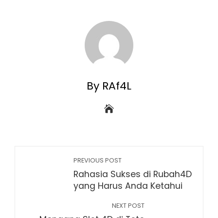
By RAf4L
PREVIOUS POST
Rahasia Sukses di Rubah4D
yang Harus Anda Ketahui
NEXT POST