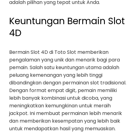
adalah pilihan yang tepat untuk Anda.
Keuntungan Bermain Slot
4D
Bermain Slot 4D di Toto Slot memberikan
pengalaman yang unik dan menarik bagi para
pemain. Salah satu keuntungan utama adalah
peluang kemenangan yang lebih tinggi
dibandingkan dengan permainan slot tradisional.
Dengan format empat digit, pemain memiliki
lebih banyak kombinasi untuk dicoba, yang
meningkatkan kemungkinan untuk meraih
jackpot. Ini membuat permainan lebih menarik
dan memberikan kesempatan yang lebih baik
untuk mendapatkan hasil yang memuaskan.