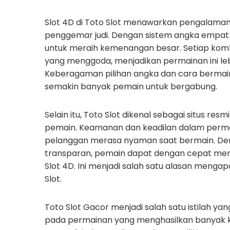
Slot 4D di Toto Slot menawarkan pengalaman
penggemar judi. Dengan sistem angka empat d
untuk meraih kemenangan besar. Setiap kom
yang menggoda, menjadikan permainan ini lebi
Keberagaman pilihan angka dan cara bermai
semakin banyak pemain untuk bergabung.
Selain itu, Toto Slot dikenal sebagai situs 
pemain. Keamanan dan keadilan dalam perma
pelanggan merasa nyaman saat bermain. De
transparan, pemain dapat dengan cepat meng
Slot 4D. Ini menjadi salah satu alasan menga
Slot.
Toto Slot Gacor menjadi salah satu istilah yan
pada permainan yang menghasilkan banyak k