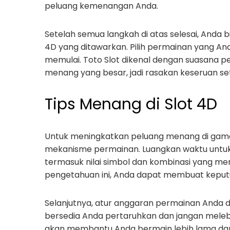
peluang kemenangan Anda.
Setelah semua langkah di atas selesai, Anda 
4D yang ditawarkan. Pilih permainan yang And
memulai. Toto Slot dikenal dengan suasana
menang yang besar, jadi rasakan keseruan seti
Tips Menang di Slot 4D
Untuk meningkatkan peluang menang di game
mekanisme permainan. Luangkan waktu untuk m
termasuk nilai simbol dan kombinasi yang m
pengetahuan ini, Anda dapat membuat keputu
Selanjutnya, atur anggaran permainan Anda 
bersedia Anda pertaruhkan dan jangan meleb
akan membantu Anda bermain lebih lama da