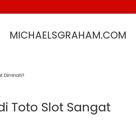
MICHAELSGRAHAM.COM
t Diminati?
i Toto Slot Sangat