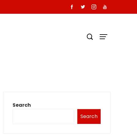
Search
Search