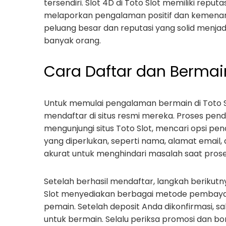
tersendiri. Slot 4D di Toto Slot memiliki repu
melaporkan pengalaman positif dan kemena
peluang besar dan reputasi yang solid menjadi
banyak orang.
Cara Daftar dan Bermain
Untuk memulai pengalaman bermain di Toto Sl
mendaftar di situs resmi mereka. Proses pen
mengunjungi situs Toto Slot, mencari opsi pen
yang diperlukan, seperti nama, alamat email, 
akurat untuk menghindari masalah saat proses 
Setelah berhasil mendaftar, langkah berikut
Slot menyediakan berbagai metode pemba
pemain. Setelah deposit Anda dikonfirmasi, sa
untuk bermain. Selalu periksa promosi dan bo