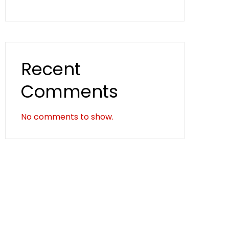
Recent
Comments
No comments to show.