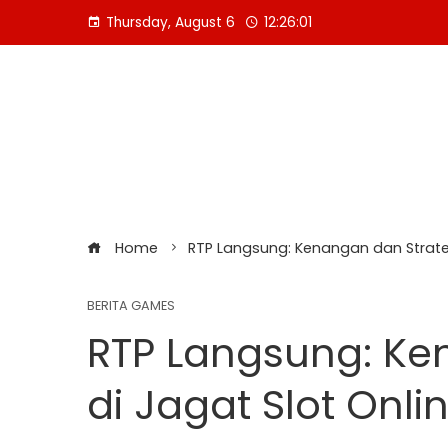
Skip
Thursday, August 6
12:26:01
to
content
Home
RTP Langsung: Kenangan dan Strateg
BERITA GAMES
RTP Langsung: Ke
di Jagat Slot Onli