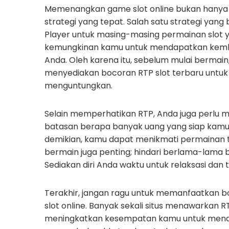
Memenangkan game slot online bukan hanya 
strategi yang tepat. Salah satu strategi ya
Player untuk masing-masing permainan slot 
kemungkinan kamu untuk mendapatkan kembali
Anda. Oleh karena itu, sebelum mulai bermain
menyediakan bocoran RTP slot terbaru untu
menguntungkan.
Selain memperhatikan RTP, Anda juga perlu
batasan berapa banyak uang yang siap kamu 
demikian, kamu dapat menikmati permainan 
bermain juga penting; hindari berlama-lam
Sediakan diri Anda waktu untuk relaksasi dan 
Terakhir, jangan ragu untuk memanfaatkan b
slot online. Banyak sekali situs menawarkan 
meningkatkan kesempatan kamu untuk men