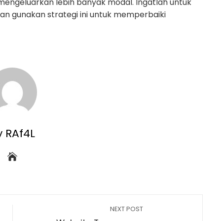
engeluarkan lebih banyak modal. Ingatlah untuk
an gunakan strategi ini untuk memperbaiki
y RAf4L
NEXT POST