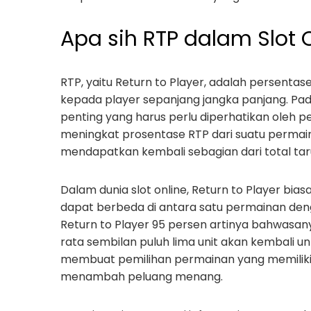
Apa sih RTP dalam Slot 
RTP, yaitu Return to Player, adalah persentas
kepada player sepanjang jangka panjang. Pad
penting yang harus perlu diperhatikan oleh 
meningkat prosentase RTP dari suatu permai
mendapatkan kembali sebagian dari total tar
Dalam dunia slot online, Return to Player bia
dapat berbeda di antara satu permainan deng
Return to Player 95 persen artinya bahwasanya
rata sembilan puluh lima unit akan kembali un
membuat pemilihan permainan yang memiliki R
menambah peluang menang.