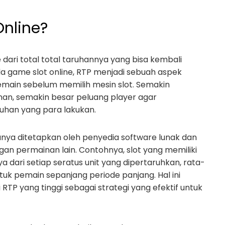
Online?
e dari total total taruhannya yang bisa kembali
a game slot online, RTP menjadi sebuah aspek
pemain sebelum memilih mesin slot. Semakin
nan, semakin besar peluang player agar
uhan yang para lakukan.
sanya ditetapkan oleh penyedia software lunak dan
an permainan lain. Contohnya, slot yang memiliki
 dari setiap seratus unit yang dipertaruhkan, rata-
tuk pemain sepanjang periode panjang. Hal ini
TP yang tinggi sebagai strategi yang efektif untuk