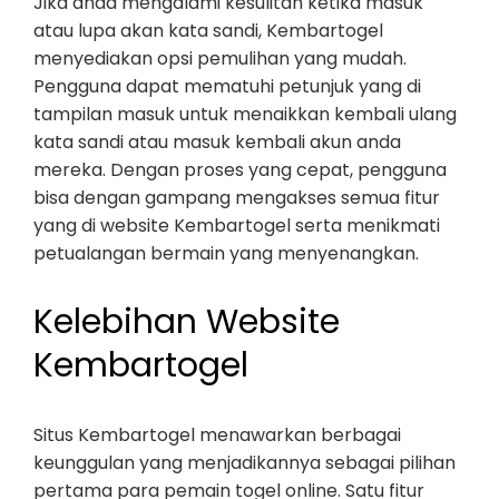
Jika anda mengalami kesulitan ketika masuk
atau lupa akan kata sandi, Kembartogel
menyediakan opsi pemulihan yang mudah.
Pengguna dapat mematuhi petunjuk yang di
tampilan masuk untuk menaikkan kembali ulang
kata sandi atau masuk kembali akun anda
mereka. Dengan proses yang cepat, pengguna
bisa dengan gampang mengakses semua fitur
yang di website Kembartogel serta menikmati
petualangan bermain yang menyenangkan.
Kelebihan Website
Kembartogel
Situs Kembartogel menawarkan berbagai
keunggulan yang menjadikannya sebagai pilihan
pertama para pemain togel online. Satu fitur