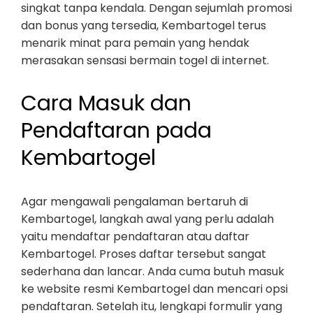
singkat tanpa kendala. Dengan sejumlah promosi
dan bonus yang tersedia, Kembartogel terus
menarik minat para pemain yang hendak
merasakan sensasi bermain togel di internet.
Cara Masuk dan
Pendaftaran pada
Kembartogel
Agar mengawali pengalaman bertaruh di
Kembartogel, langkah awal yang perlu adalah
yaitu mendaftar pendaftaran atau daftar
Kembartogel. Proses daftar tersebut sangat
sederhana dan lancar. Anda cuma butuh masuk
ke website resmi Kembartogel dan mencari opsi
pendaftaran. Setelah itu, lengkapi formulir yang