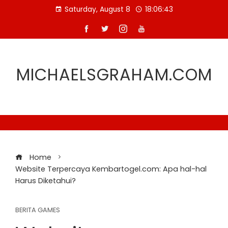
Skip
Saturday, August 8
18:06:43
to
content
MICHAELSGRAHAM.COM
Home
Website Terpercaya Kembartogel.com: Apa hal-hal
Harus Diketahui?
BERITA GAMES