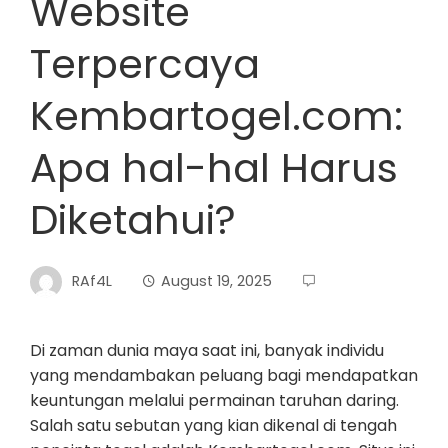
Website
Terpercaya
Kembartogel.com:
Apa hal-hal Harus
Diketahui?
RAf4L
August 19, 2025
Di zaman dunia maya saat ini, banyak individu
yang mendambakan peluang bagi mendapatkan
keuntungan melalui permainan taruhan daring.
Salah satu sebutan yang kian dikenal di tengah