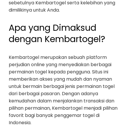
sebetulnya Kembartogel serta kelebihan yang
dimilikinya untuk Anda.
Apa yang Dimaksud
dengan Kembartogel?
Kembartogel merupakan sebuah platform
perjudian online yang menyediakan berbagai
permainan togel kepada pengguna. Situs ini
memberikan akses yang mudah dan nyaman
untuk bermain berbagai jenis permainan togel
dari berbagai pasaran. Dengan adanya
kemudahan dalam menjalankan transaksi dan
pilihan permainan, Kembartogel menjadi pilihan
favorit bagi banyak penggemar togel di
Indonesia.