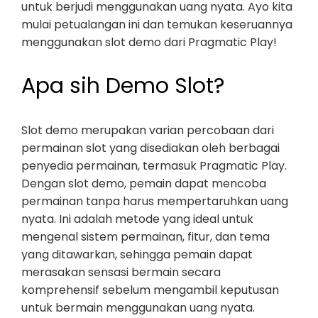
untuk berjudi menggunakan uang nyata. Ayo kita
mulai petualangan ini dan temukan keseruannya
menggunakan slot demo dari Pragmatic Play!
Apa sih Demo Slot?
Slot demo merupakan varian percobaan dari
permainan slot yang disediakan oleh berbagai
penyedia permainan, termasuk Pragmatic Play.
Dengan slot demo, pemain dapat mencoba
permainan tanpa harus mempertaruhkan uang
nyata. Ini adalah metode yang ideal untuk
mengenal sistem permainan, fitur, dan tema
yang ditawarkan, sehingga pemain dapat
merasakan sensasi bermain secara
komprehensif sebelum mengambil keputusan
untuk bermain menggunakan uang nyata.