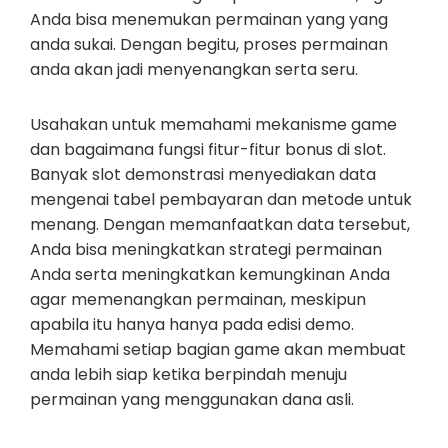
Anda bisa menemukan permainan yang yang
anda sukai. Dengan begitu, proses permainan
anda akan jadi menyenangkan serta seru.
Usahakan untuk memahami mekanisme game
dan bagaimana fungsi fitur-fitur bonus di slot.
Banyak slot demonstrasi menyediakan data
mengenai tabel pembayaran dan metode untuk
menang. Dengan memanfaatkan data tersebut,
Anda bisa meningkatkan strategi permainan
Anda serta meningkatkan kemungkinan Anda
agar memenangkan permainan, meskipun
apabila itu hanya hanya pada edisi demo.
Memahami setiap bagian game akan membuat
anda lebih siap ketika berpindah menuju
permainan yang menggunakan dana asli.