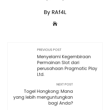
By RAf4L
PREVIOUS POST
Menyelami Kegembiraan
Permainan Slot dari
perusahaan Pragmatic Play
Ltd.
NEXT POST
Togel Hongkong: Mana
yang lebih menguntungkan
bagi Anda?