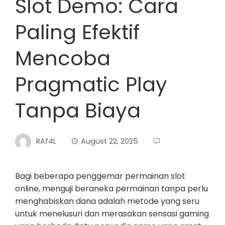
Slot Demo: Cara
Paling Efektif
Mencoba
Pragmatic Play
Tanpa Biaya
RAf4L
August 22, 2025
Bagi beberapa penggemar permainan slot
online, menguji beraneka permainan tanpa perlu
menghabiskan dana adalah metode yang seru
untuk menelusuri dan merasakan sensasi gaming