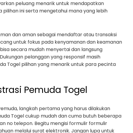
warkan peluang menarik untuk mendapatkan
pilihan ini serta mengetahui mana yang lebih
aman dan aman sebagai mendaftar atau transaksi
ancang untuk fokus pada kenyamanan dan keamanan
n bisa secara mudah menyertai dan langsung
. Dukungan pelanggan yang responsif masih
a Togel pilihan yang menarik untuk para pecinta
strasi Pemuda Togel
Pemuda, langkah pertama yang harus dilakukan
 Pemuda Togel cukup mudah dan cuma butuh beberapa
n no telepon. Begitu mengisi formulir formulir
an melalui surat elektronik. Jangan lupa untuk