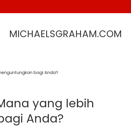
MICHAELSGRAHAM.COM
 menguntungkan bagi Anda?
Mana yang lebih
bagi Anda?