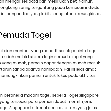
ah mengakses data dan melakukan bet. Namun,
Hongkong sering tergantung pada kemauan individu
dul pengundian yang lebih sering atau kemungkinan
Pemuda Togel
kaian manfaat yang menarik sosok pecinta togel.
s mudah melalui sistem login Pemuda Togel yang
ogin yang mudah, pemain dapat dengan mudah masuk
rtaruh tanpa adanya hambatan. Hal ini jelas amat
emungkinkan pemain untuk fokus pada aktivitas
an beraneka macam togel, seperti Togel Singapore
yang tersedia, para pemain dapat memilih jenis
Togel Singapore terkenal dengan sistem yang jelas