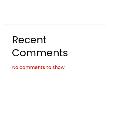
Recent
Comments
No comments to show.