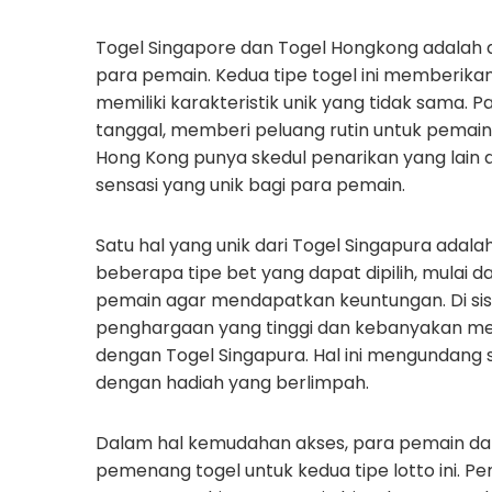
Togel Singapore dan Togel Hongkong adalah d
para pemain. Kedua tipe togel ini memberika
memiliki karakteristik unik yang tidak sama. 
tanggal, memberi peluang rutin untuk pemai
Hong Kong punya skedul penarikan yang lain 
sensasi yang unik bagi para pemain.
Satu hal yang unik dari Togel Singapura ada
beberapa tipe bet yang dapat dipilih, mulai 
pemain agar mendapatkan keuntungan. Di sisi 
penghargaan yang tinggi dan kebanyakan men
dengan Togel Singapura. Hal ini mengundan
dengan hadiah yang berlimpah.
Dalam hal kemudahan akses, para pemain d
pemenang togel untuk kedua tipe lotto ini.