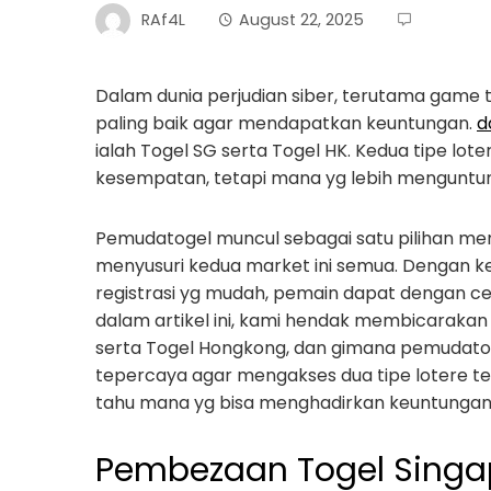
RAf4L
August 22, 2025
Dalam dunia perjudian siber, terutama game 
paling baik agar mendapatkan keuntungan.
d
ialah Togel SG serta Togel HK. Kedua tipe l
kesempatan, tetapi mana yg lebih menguntu
Pemudatogel muncul sebagai satu pilihan men
menyusuri kedua market ini semua. Dengan 
registrasi yg mudah, pemain dapat dengan c
dalam artikel ini, kami hendak membicaraka
serta Togel Hongkong, dan gimana pemudato
tepercaya agar mengakses dua tipe lotere ter
tahu mana yg bisa menghadirkan keuntungan 
Pembezaan Togel Singa