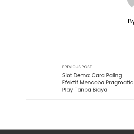
B
PREVIOUS POST
Slot Demo: Cara Paling
Efektif Mencoba Pragmatic
Play Tanpa Biaya