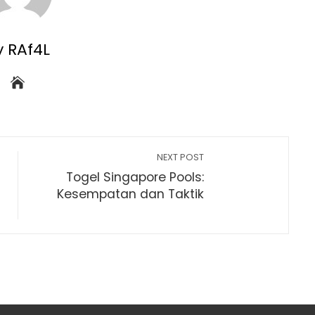
y RAf4L
NEXT POST
Togel Singapore Pools:
Kesempatan dan Taktik